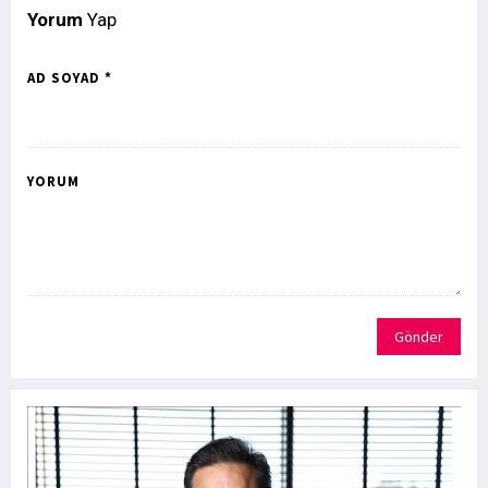
Yorum
Yap
AD SOYAD *
YORUM
Gönder