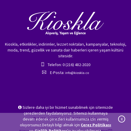
Kioskla, etkinlikler, indirimler, lezzet noktaları, kampanyalar, teknoloji,
moda, trend, güzellik ve sanata dair haberleri içeren yaşam kültürü
sitesidir.
Telefon: 0 (216) 482-2020
E-Posta:
info@kioskla.co
Sizlere daha iyi bir hizmet sunabilmek için sitemizde
çerezlerden faydalanıyoruz. Sitemizi kullanmaya
© 2026 Kioskla.co Tüm hakları saklıdır.
devam ederek çerezleri kullanmamıza izin vermiş
X
oluyorsunuz.Detaylı bilgi almak için
Çerez Politikası
ve
Gizlilik Politikası
'nı inceleyebilirsiniz.
Künye
Gizlilik Politikası
Hakkımızda
İletişim
Site Map