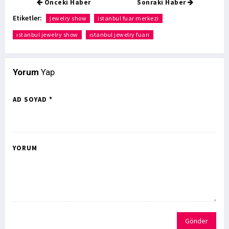
Önceki Haber
Sonraki Haber
Etiketler:
jewelry show
istanbul fuar merkezi
ıstanbul jewelry show
ıstanbul jewelry fuarı
Yorum
Yap
AD SOYAD *
YORUM
Gönder