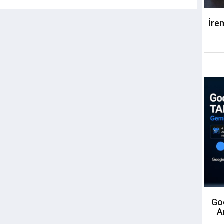
İre
Goo
A