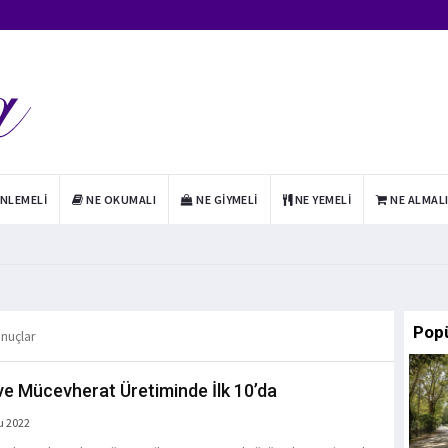
INLEMELI
NE OKUMALI
NE GIYMELI
NE YEMELI
NE ALMAL
Pop
onuçlar
 ve Mücevherat Üretiminde İlk 10’da
u 2022