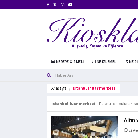
NEREYE GITMELI
NE İZLEMELI
NE D
Anasayfa
ıstanbul fuar merkezi
ıstanbul fuar merkezi
Etiketi için bulunan s
Altın
29 Ağ