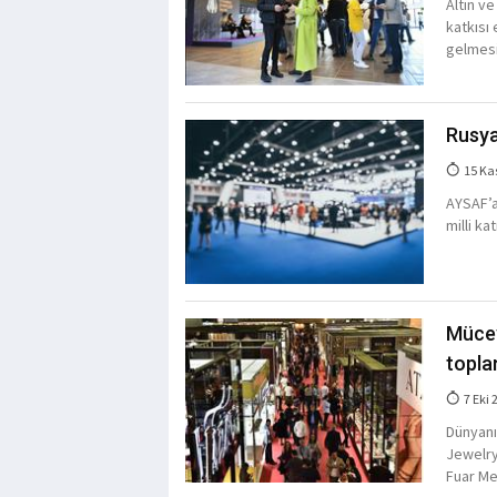
Altın v
katkısı 
gelmesi 
Rusya
15 Ka
AYSAF’a
milli ka
Mücev
topla
7 Eki 
Dünyanı
Jewelry
Fuar Me