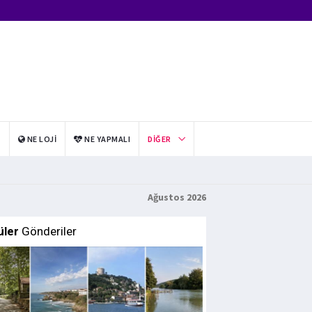
I
NE LOJI
NE YAPMALI
DIĞER
Ağustos 2026
üler
Gönderiler