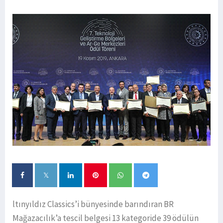
ltınyıldız Classics’i bünyesinde barındıran BR
Mağazacılık’a tescil belgesi 13 kategoride 39 ödülün