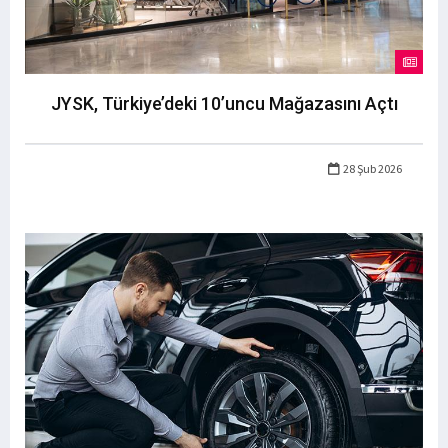
JYSK, Türkiye’deki 10’uncu Mağazasını Açtı
28 Şub 2026