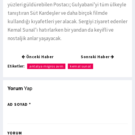
yüzleri güldürebilen Postacı; Gulyabani’yi tüm ülkeyle
tanıştıran Süt Kardeşler ve daha birçok filmde
kullandığı kıyafetleri yer alacak. Sergiyi ziyaret edenler
Kemal Sunal’ı hatırlarken bir yandan da keyifli ve
nostaljik anlar yaşayacak.
Önceki Haber
Sonraki Haber
Etiketler:
antalya migros avm
kemal sunal
Yorum
Yap
AD SOYAD *
YORUM