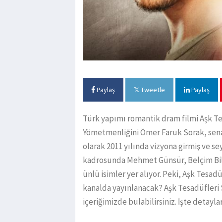
Paylaş
Tweetle
Paylaş
Türk yapımı romantik dram filmi Aşk Te
Yömetmenliğini Ömer Faruk Sorak, senar
olarak 2011 yılında vizyona girmiş ve s
kadrosunda Mehmet Günsür, Belçim Bilg
ünlü isimler yer alıyor. Peki, Aşk Tesad
kanalda yayınlanacak? Aşk Tesadüfleri 
içeriğimizde bulabilirsiniz. İşte detaylar.