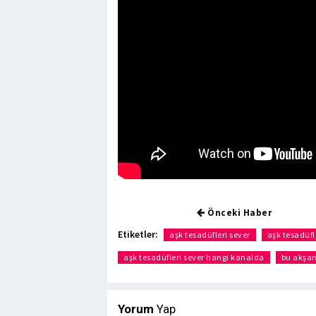
Önceki Haber
Etiketler:
aşk tesadüfleri sever
aşk tesadüfl
aşk tesadüfleri sever hangi kanalda
bu akşa
Yorum
Yap