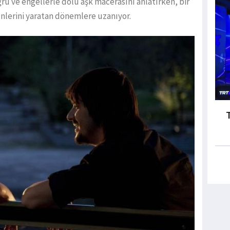
ğru ve engellerle dolu aşk macerasını anlatırken, bir
nlerini yaratan dönemlere uzanıyor.