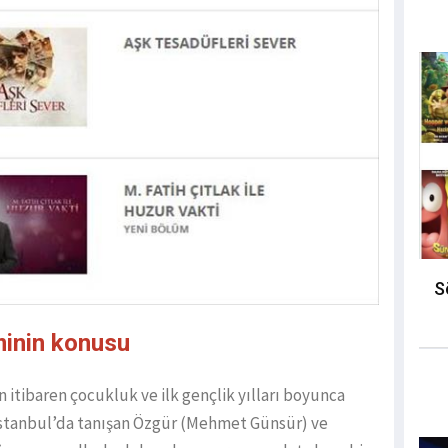
S
minin konusu
itibaren çocukluk ve ilk gençlik yılları boyunca
a İstanbul’da tanışan Özgür (Mehmet Günsür) ve