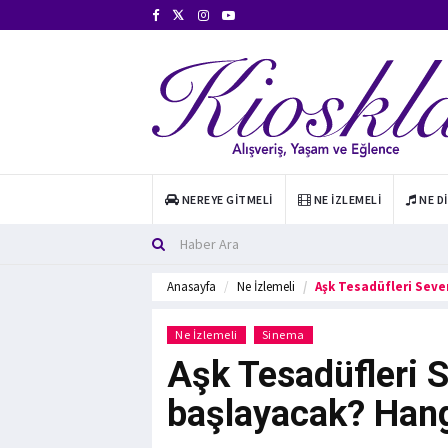
NEREYE GITMELI
NE İZLEMELI
NE D
Anasayfa
Ne İzlemeli
Aşk Tesadüfleri Seve
Ne İzlemeli
Sinema
Aşk Tesadüfleri S
başlayacak? Hang