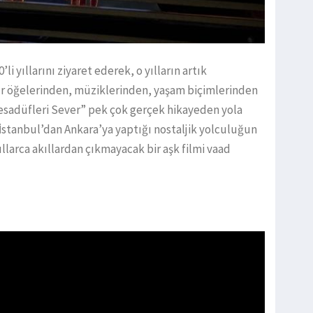
0’li yıllarını ziyaret ederek, o yılların artık
 öğelerinden, müziklerinden, yaşam biçimlerinden
 Tesadüfleri Sever” pek çok gerçek hikayeden yola
 İstanbul’dan Ankara’ya yaptığı nostaljik yolculuğun
llarca akıllardan çıkmayacak bir aşk filmi vaad