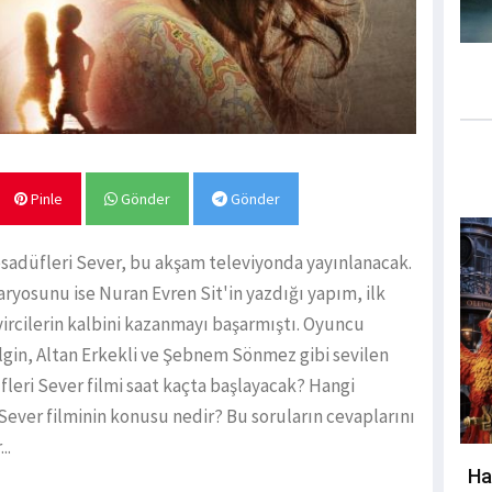
Pinle
Gönder
Gönder
sadüfleri Sever, bu akşam televiyonda yayınlanacak.
yosunu ise Nuran Evren Sit'in yazdığı yapım, ilk
eyircilerin kalbini kazanmayı başarmıştı. Oyuncu
in, Altan Erkekli ve Şebnem Sönmez gibi sevilen
üfleri Sever filmi saat kaçta başlayacak? Hangi
Sever filminin konusu nedir? Bu soruların cevaplarını
..
Ha