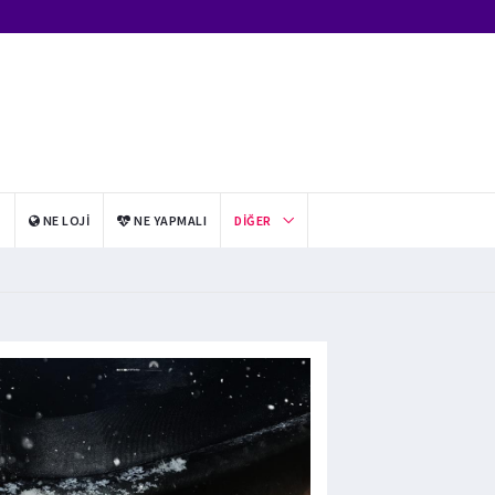
I
NE LOJI
NE YAPMALI
DIĞER