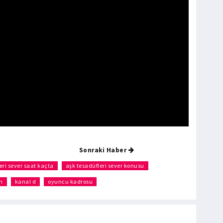
Sonraki Haber
eri sever saat kaçta
aşk tesadüfleri sever konusu
m
kanal d
oyuncu kadrosu