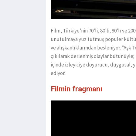
Film, Türkiye’nin 70’li, 80’li, 90’lı ve 200
unutulmaya yüz tutmuş popüler kültür
ve alışkanlıklarından besleniyor. “Aşk
çıkılarak derlenmiş olaylar bütünüyle;
içinde izleyiciye doyurucu, duygusal, yı
ediyor.
Filmin fragmanı