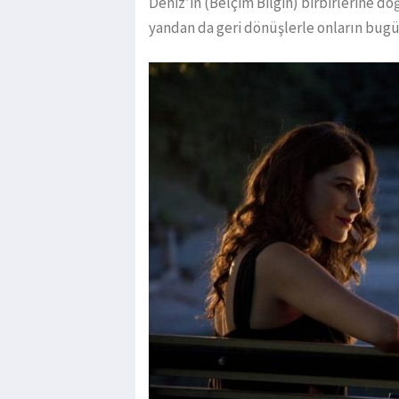
Deniz’in (Belçim Bilgin) birbirlerine do
yandan da geri dönüşlerle onların bugü