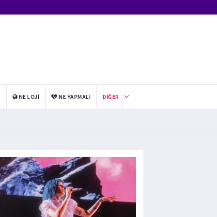
I
NE LOJI
NE YAPMALI
DIĞER