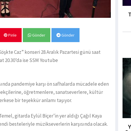
T
Pinle
Gönder
Gönder
Köşkte Caz” konseri 28 Aralık Pazartesi günü saat
aat 20.30’da ise SSM Youtube
nrasında pandemiye karşı ön safhalarda mücadele eden
mekçilerine, öğretmenlere, sanatseverlere, kültür
erkese bir teşekkür anlamı taşıyor.
mel, gitarda Eylül Biçer’in yer aldığı Çağıl Kaya
kendi besteleriyle müzikseverlerin karşısında olacak.
Y