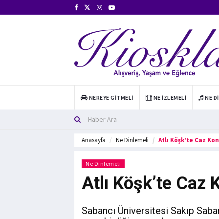
NEREYE GITMELI
NE İZLEMELI
NE D
Anasayfa
Ne Dinlemeli
Atlı Köşk’te Caz Kon
Ne Dinlemeli
Atlı Köşk’te Caz 
Sabancı Üniversitesi Sakıp Saba