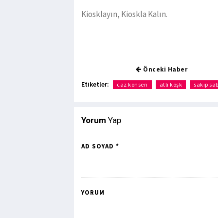
Kiosklayın, Kioskla Kalın.
Önceki Haber
Etiketler:
caz konseri
atlı köşk
sakıp sa
Yorum
Yap
AD SOYAD *
YORUM