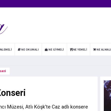
INLEMELI
NE OKUMALI
NE GIYMELI
NE YEMELI
NE ALMAL
seri
Konseri
ncı Müzesi, Atlı Köşk’te Caz adlı konsere