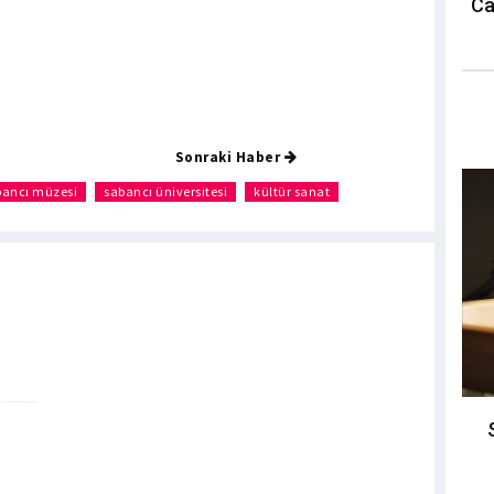
Ca
Sonraki Haber
bancı müzesi
sabancı üniversitesi
kültür sanat