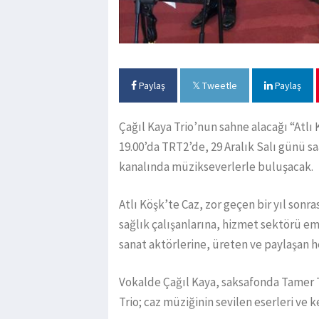
Paylaş
Tweetle
Paylaş
Çağıl Kaya Trio’nun sahne alacağı “Atlı 
19.00’da TRT2’de, 29 Aralık Salı günü s
kanalında müzikseverlerle buluşacak.
Atlı Köşk’te Caz, zor geçen bir yıl so
sağlık çalışanlarına, hizmet sektörü e
sanat aktörlerine, üreten ve paylaşan h
Vokalde Çağıl Kaya, saksafonda Tamer Te
Trio; caz müziğinin sevilen eserleri ve 