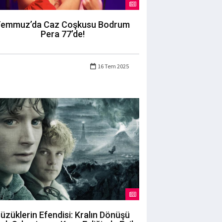
emmuz’da Caz Coşkusu Bodrum
Pera 77’de!
16 Tem 2025
üzüklerin Efendisi: Kralın Dönüşü