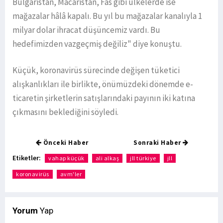
Bulgaristan, Macaristan, Fas gibi ülkelerde ise
mağazalar hâlâ kapalı. Bu yıl bu mağazalar kanalıyla 1
milyar dolar ihracat düşüncemiz vardı. Bu
hedefimizden vazgeçmiş değiliz" diye konuştu.
Küçük, koronavirüs sürecinde değişen tüketici
alışkanlıkları ile birlikte, önümüzdeki dönemde e-
ticaretin şirketlerin satışlarındaki payının iki katına
çıkmasını beklediğini söyledi.
Önceki Haber
Sonraki Haber
Etiketler:
vahap küçük
ali alkaş
jll türkiye
jll
koronavirüs
avm'ler
Yorum
Yap