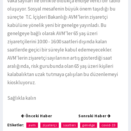
vaka sayıları ile birlikte oldukça endişe verici bir tablo
oluşuyor. Sosyal mesafenin büyük önem taşıdığı bu
süreçte T.C. İçişleri Bakanlığı AVM’lerin ziyaretçi
kabülüne yönelik yeni bir genelge yayınladı. Bu
genelgeye bağlı olarak AVM’ler 65 yaş üzeri
ziyaretçilerini 10:00 - 16:00 saatleri dışında kalan
saatlerde geçici bir süreyle kabul edemeyecekler.
AVM'lerin ziyaretçi sayılarının artış gösterdiği saat
aralığında, risk gurubunda olan 65 yaş üzeri kişileri
kalabalıktan uzak tutmaya çalışılan bu düzenlemeyi
kioskluyoruz.
Sağlıkla kalın
Önceki Haber
Sonraki Haber
Etiketler:
avm
ziyaterçi
saatleri
genelge
covid-19