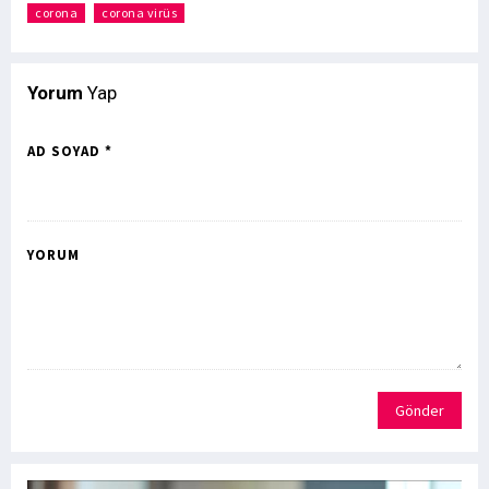
corona
corona virüs
Yorum
Yap
AD SOYAD *
YORUM
Gönder