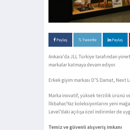
Paylaş
Tweetle
Paylaş
Ankara'da JLL Türkiye tarafından yönet
markalar katmaya devam ediyor.
Erkek giyim markası D’S Damat, Next Lev
Marka inovatif, yüksek terzilik ürünü v
İlkbahar/Yaz koleksiyonlarını yeni mağ
Level’daki açılışa özel indirimler de uy
Temiz ve güvenli alışveriş imkanı