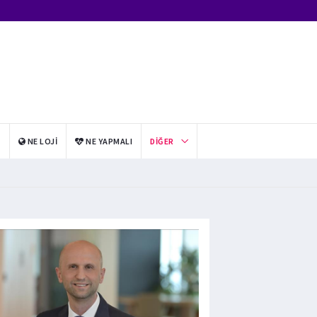
I
NE LOJI
NE YAPMALI
DIĞER