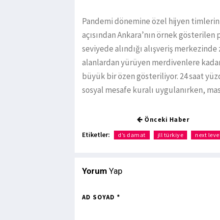
Pandemi dönemine özel hijyen timlerin
açısından Ankara’nın örnek gösterilen p
seviyede alındığı alışveriş merkezinde z
alanlardan yürüyen merdivenlere kadar 
büyük bir özen gösteriliyor. 24 saat yü
sosyal mesafe kuralı uygulanırken, mask
Önceki Haber
Etiketler:
d’s damat
jll türkiye
next leve
Yorum
Yap
AD SOYAD *