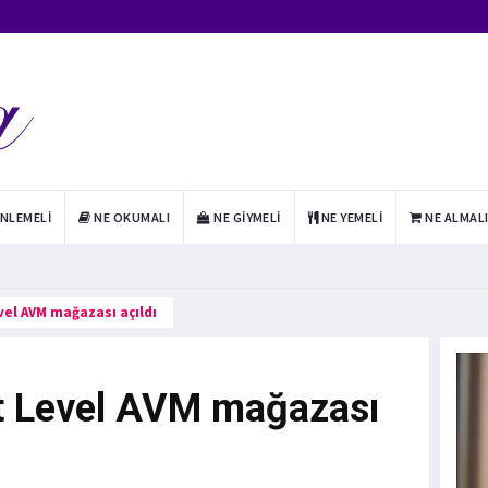
INLEMELI
NE OKUMALI
NE GIYMELI
NE YEMELI
NE ALMAL
vel AVM mağazası açıldı
t Level AVM mağazası