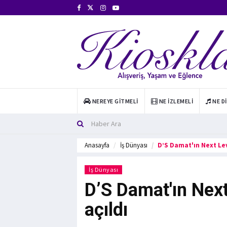
NEREYE GITMELI
NE İZLEMELI
NE D
Anasayfa
İş Dünyası
D’S Damat'ın Next Le
İş Dünyası
D’S Damat'ın Nex
açıldı