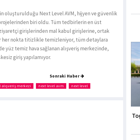
in oluşturulduğu Next Level AVM, hijyen ve güvenlik
rojelerinden biri oldu. Tüm tedbirlerin en üst
iyaretçi girişlerinden mal kabul girişlerine, ortak
her nokta titizlikle temizleniyor, tüm detaylara
zde yüz temiz hava sağlanan alışveriş merkezinde,
esiz giriş yapılamıyor.
Sonraki Haber
l alışveriş merkezi
next level avm
next level
Tog