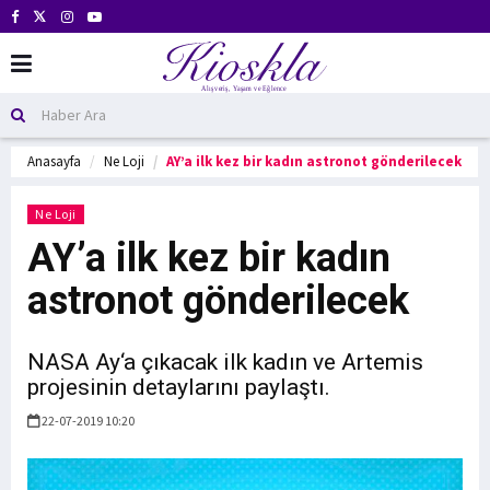
Anasayfa
Ne Loji
AY’a ilk kez bir kadın astronot gönderilecek
Ne Loji
AY’a ilk kez bir kadın
astronot gönderilecek
NASA Ay‘a çıkacak ilk kadın ve Artemis
projesinin detaylarını paylaştı.
22-07-2019 10:20