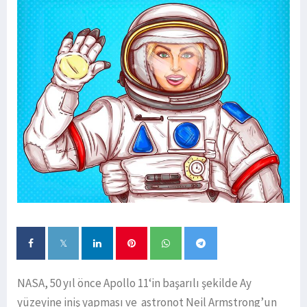
NASA, 50 yıl önce Apollo 11‘in başarılı şekilde Ay
yüzeyine iniş yapması ve astronot Neil Armstrong’un