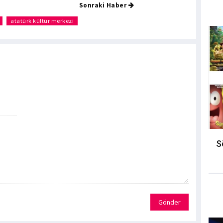
Sonraki Haber
atatürk kültür merkezi
S
Gönder