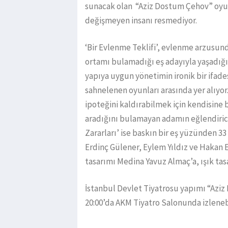
sunacak olan “Aziz Dostum Çehov” oy
değişmeyen insanı resmediyor.
‘Bir Evlenme Teklifi’, evlenme arzusunda
ortamı bulamadığı eş adayıyla yaşadığı
yapıya uygun yönetimin ironik bir ifades
sahnelenen oyunları arasında yer alıyo
ipoteğini kaldırabilmek için kendisine 
aradığını bulamayan adamın eğlendirici
Zararları’ ise baskın bir eş yüzünden 33
Erdinç Gülener, Eylem Yıldız ve Hakan
tasarımı Medina Yavuz Almaç’a, ışık tasar
İstanbul Devlet Tiyatrosu yapımı “Aziz 
20:00’da AKM Tiyatro Salonunda izlenebi