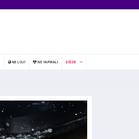
I
NE LOJI
NE YAPMALI
DIĞER