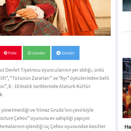
Pinle
Gönder
Gönder
l Devlet Tiyatrosu oyuncularının yer aldığı, ünlü
fi”, “Tütünün Zararları” ve “Ayı” öykülerinden belli
v”, 8 - 10 Aralık tarihlerinde Atatürk Kültür
k.
 yönetmenliği ve Yılmaz Gruda’nın çevirisiyle
 Dostum Çehov” oyununa ev sahipliği yapıyor.
 temalarının işlendiği üç Çehov oyunundan kesitler
Ha