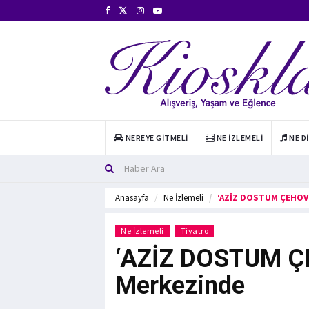
NEREYE GITMELI
NE İZLEMELI
NE D
Anasayfa
Ne İzlemeli
‘AZİZ DOSTUM ÇEHOV’
Ne İzlemeli
Tiyatro
‘AZİZ DOSTUM ÇE
Merkezinde