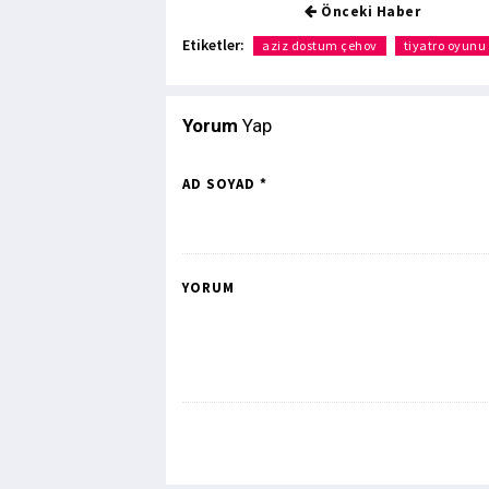
Önceki Haber
Etiketler:
aziz dostum çehov
tiyatro oyunu
Yorum
Yap
AD SOYAD *
YORUM