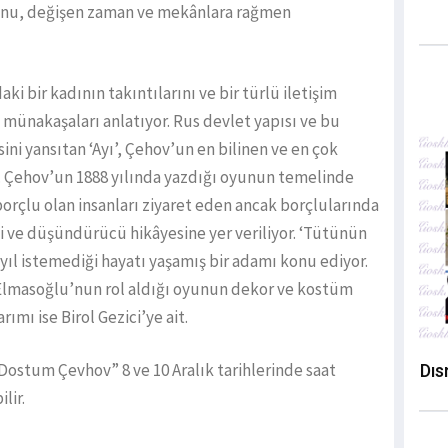
unu, değişen zaman ve mekânlara rağmen
ki bir kadının takıntılarını ve bir türlü iletişim
 münakaşaları anlatıyor. Rus devlet yapısı ve bu
ini yansıtan ‘Ayı’, Çehov’un en bilinen ve en çok
r. Çehov’un 1888 yılında yazdığı oyunun temelinde
borçlu olan insanları ziyaret eden ancak borçlularında
 ve düşündürücü hikâyesine yer veriliyor. ‘Tütünün
 yıl istemediği hayatı yaşamış bir adamı konu ediyor.
 Elmasoğlu’nun rol aldığı oyunun dekor ve kostüm
ımı ise Birol Gezici’ye ait.
Dostum Çevhov” 8 ve 10 Aralık tarihlerinde saat
Dıs
lir.