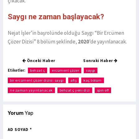
çıkacak.
Saygı ne zaman başlayacak?
Nejat İşler’in başrolünde olduğu Saygı “Bir Ercümen
Çözer Dizisi” 8 bölüm şeklinde,
2020
’de yayınlanacak.
Önceki Haber
Sonraki Haber
Etiketler:
behzat ç
ercüment çözer
saygı
bir ercüment çözer dizisi: saygı
afiş
kaç bölüm
ne zaman yayınlanacak
behzat ç yeni dizi
spin off
Yorum
Yap
AD SOYAD *