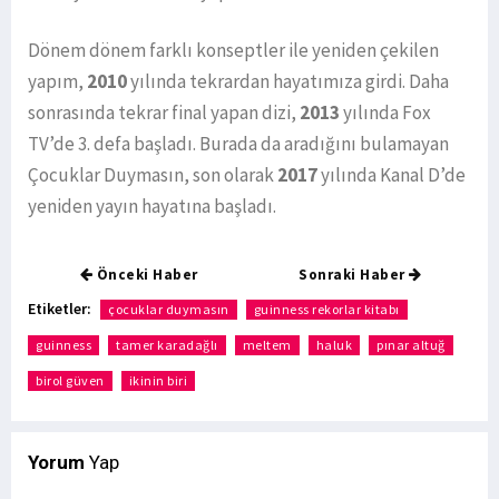
Dönem dönem farklı konseptler ile yeniden çekilen
yapım,
2010
yılında tekrardan hayatımıza girdi. Daha
sonrasında tekrar final yapan dizi,
2013
yılında Fox
TV’de 3. defa başladı. Burada da aradığını bulamayan
Çocuklar Duymasın, son olarak
2017
yılında Kanal D’de
yeniden yayın hayatına başladı.
Önceki Haber
Sonraki Haber
Etiketler:
çocuklar duymasın
guinness rekorlar kitabı
guinness
tamer karadağlı
meltem
haluk
pınar altuğ
birol güven
ikinin biri
Yorum
Yap