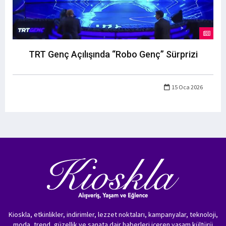
TRT Genç Açılışında “Robo Genç” Sürprizi
15 Oca 2026
Kioskla, etkinlikler, indirimler, lezzet noktaları, kampanyalar, teknoloji,
moda, trend, güzellik ve sanata dair haberleri içeren yaşam kültürü