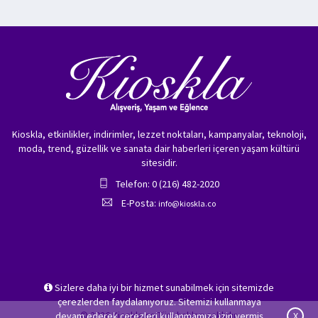
Kioskla, etkinlikler, indirimler, lezzet noktaları, kampanyalar, teknoloji,
moda, trend, güzellik ve sanata dair haberleri içeren yaşam kültürü
sitesidir.
Telefon: 0 (216) 482-2020
E-Posta:
info@kioskla.co
Sizlere daha iyi bir hizmet sunabilmek için sitemizde
çerezlerden faydalanıyoruz. Sitemizi kullanmaya
© 2026 Kioskla.co Tüm hakları saklıdır.
devam ederek çerezleri kullanmamıza izin vermiş
X