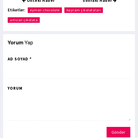
Önceki Haber
Sonraki Haber
Etiketler:
eymen chocolate
bayram çikolataları
artizan çikolata
Yorum
Yap
AD SOYAD *
YORUM
Gönder