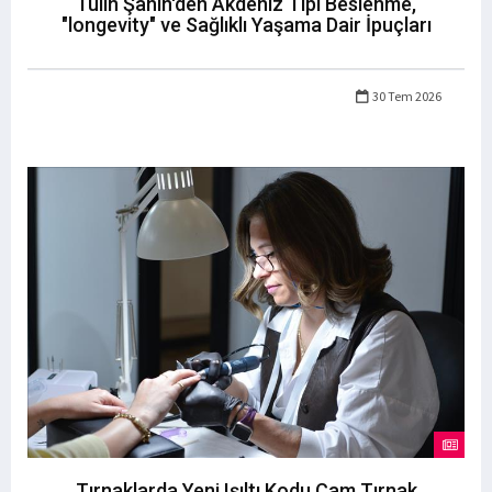
Tülin Şahin'den Akdeniz Tipi Beslenme,
"longevity" ve Sağlıklı Yaşama Dair İpuçları
30 Tem 2026
Tırnaklarda Yeni Işıltı Kodu Cam Tırnak