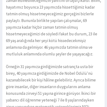
zaman edinebileceğimizin yanıtını ortaya çıkardı. Bilim,
hayatımız boyunca 23 yaşımızda hissettiğimiz kadar
tatmin olmuş hissetmeyeceğimiz gerçeğini bizlerle
paylaştı. Bununla birlikte yapılan çalışmalar, 69
yaşımıza kadar hiçbir zaman tatmin olmuş
hissetmeyeceğimizi de söyledi fakat bu durum, 23 ile
69 yaş aralığında her şeyi kötü hissedecekmişiz
anlamına da gelmiyor. 46 yaşımızda tatmin olma ve
mutluluk anlamında olumlu şeyler de yaşayacağız.
Örneğin 31 yaşımıza girdiğimizde satrançta usta bir
birey, 40 yaşımıza girdiğimizde de Nobel Ödülü'nü
kazanabilecek bir kişi hâline gelebiliriz. Ayrıca bilime
göre insanlar, diğer insanların duygularını anlama
konusunda zirveyi 51 yaşına girince görüyor. İkinci bir
yabancı dil öğrenme yeteneği 7 ile 8 yaşlarındayken
zirve yapıyorken matematik yeteneklerimiz 50’li