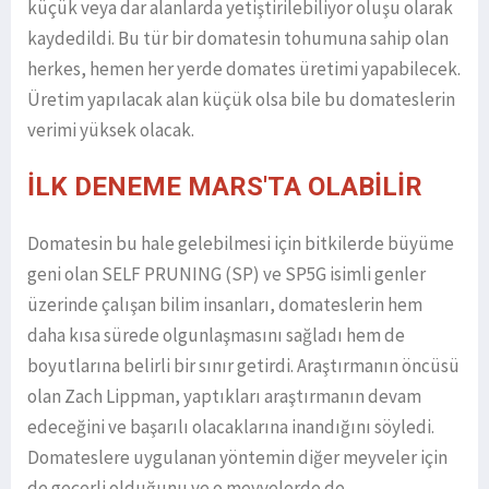
küçük veya dar alanlarda yetiştirilebiliyor oluşu olarak
kaydedildi. Bu tür bir domatesin tohumuna sahip olan
herkes, hemen her yerde domates üretimi yapabilecek.
Üretim yapılacak alan küçük olsa bile bu domateslerin
verimi yüksek olacak.
İLK DENEME MARS'TA OLABİLİR
Domatesin bu hale gelebilmesi için bitkilerde büyüme
geni olan SELF PRUNING (SP) ve SP5G isimli genler
üzerinde çalışan bilim insanları, domateslerin hem
daha kısa sürede olgunlaşmasını sağladı hem de
boyutlarına belirli bir sınır getirdi. Araştırmanın öncüsü
olan Zach Lippman, yaptıkları araştırmanın devam
edeceğini ve başarılı olacaklarına inandığını söyledi.
Domateslere uygulanan yöntemin diğer meyveler için
de geçerli olduğunu ve o meyvelerde de