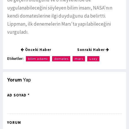
uygulanabileceğini söyleyen bilim insanı, NASA'nın
kendi domateslerine ilgi duyduğunu da belirtti.
Lippman, ilk denemelerin Mars'ta yapılabileceğini
vurguladı.
Önceki Haber
Sonraki Haber
Etiketler:
bilim adamı
domates
mars
uzay
Yorum
Yap
AD SOYAD *
YORUM