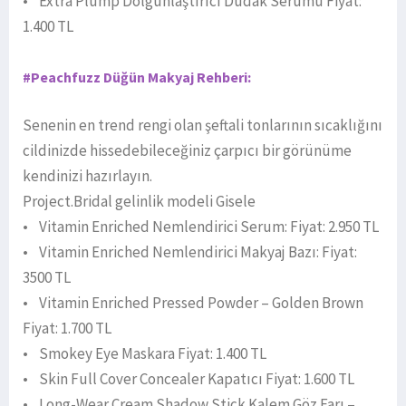
• Extra Plump Dolgunlaştırıcı Dudak Serumu Fiyat:
1.400 TL
#Peachfuzz Düğün Makyaj Rehberi:
Senenin en trend rengi olan şeftali tonlarının sıcaklığını
cildinizde hissedebileceğiniz çarpıcı bir görünüme
kendinizi hazırlayın.
Project.Bridal gelinlik modeli Gisele
• Vitamin Enriched Nemlendirici Serum: Fiyat: 2.950 TL
• Vitamin Enriched Nemlendirici Makyaj Bazı: Fiyat:
3500 TL
• Vitamin Enriched Pressed Powder – Golden Brown
Fiyat: 1.700 TL
• Smokey Eye Maskara Fiyat: 1.400 TL
• Skin Full Cover Concealer Kapatıcı Fiyat: 1.600 TL
• Long-Wear Cream Shadow Stick Kalem Göz Farı –