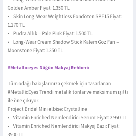
Golden Amber Fiyat: 1.350 TL
• Skin Long-Wear Weightless Fondöten SPF15 Fiyat:
1.170 TL
• Pudra Allık – Pale Pink Fiyat: 1.500 TL
• Long-Wear Cream Shadow Stick Kalem Göz Farı –
Moonstone Fiyat: 1.350 TL
#Metallıceyes Düğün Makyaj Rehberi:
Tüm odağı bakışlarınıza çekmek için tasarlanan
#MetallicEyes Trendi metalik tonlar ve maksimum ışıltı
ile öne çıkıyor.
Project.Bridal Mini elbise: Crystalline
• Vitamin Enriched Nemlendirici Serum: Fiyat: 2.950 TL
• Vitamin Enriched Nemlendirici Makyaj Bazı: Fiyat:
3500 TL