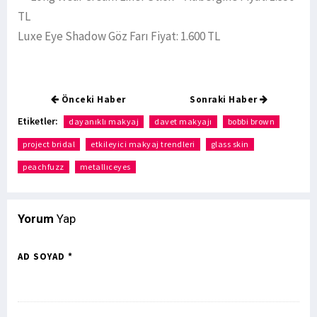
TL
Luxe Eye Shadow Göz Farı Fiyat: 1.600 TL
Önceki Haber
Sonraki Haber
Etiketler:
dayanıklı makyaj
davet makyajı
bobbi brown
project bridal
etkileyici makyaj trendleri
glass skin
peachfuzz
metallıceyes
Yorum
Yap
AD SOYAD *