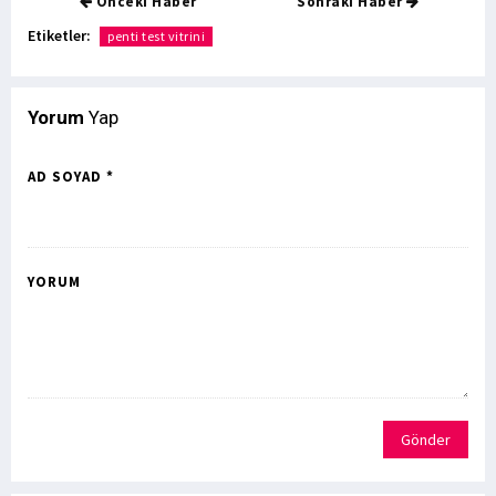
Önceki Haber
Sonraki Haber
Etiketler:
penti test vitrini
Yorum
Yap
AD SOYAD *
YORUM
Gönder