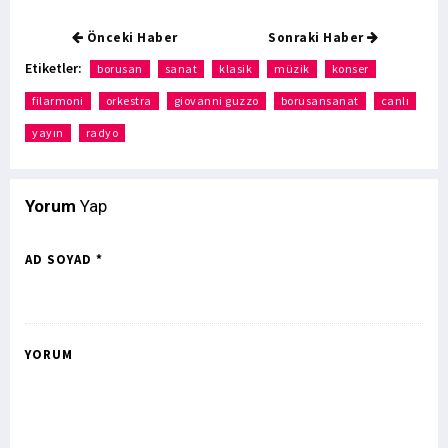
Önceki Haber
Sonraki Haber
Etiketler:
borusan
sanat
klasik
müzik
konser
filarmoni
orkestra
giovanni guzzo
borusansanat
canlı
yayın
radyo
Yorum
Yap
AD SOYAD *
YORUM