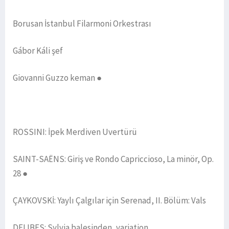
Borusan İstanbul Filarmoni Orkestrası
Gábor Káli şef
Giovanni Guzzo keman ●
ROSSINI: İpek Merdiven Uvertürü
SAINT-SAËNS: Giriş ve Rondo Capriccioso, La minör, Op.
28 ●
ÇAYKOVSKİ: Yaylı Çalgılar için Serenad, II. Bölüm: Vals
DELIBES: Sylvia balesinden, variation