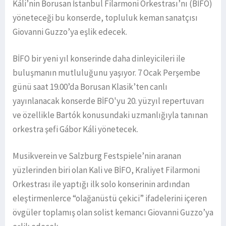
Káli’nin Borusan İstanbul Filarmoni Orkestrası’nı (BİFO)
yöneteceği bu konserde, topluluk keman sanatçısı
Giovanni Guzzo’ya eşlik edecek.
BİFO bir yeni yıl konserinde daha dinleyicileri ile
buluşmanın mutluluğunu yaşıyor. 7 Ocak Perşembe
günü saat 19.00’da Borusan Klasik’ten canlı
yayınlanacak konserde BİFO'yu 20. yüzyıl repertuvarı
ve özellikle Bartók konusundaki uzmanlığıyla tanınan
orkestra şefi Gábor Káli yönetecek.
Musikverein ve Salzburg Festspiele’nin aranan
yüzlerinden biri olan Kali ve BİFO, Kraliyet Filarmoni
Orkestrası ile yaptığı ilk solo konserinin ardından
eleştirmenlerce “olağanüstü çekici” ifadelerini içeren
övgüler toplamış olan solist kemancı Giovanni Guzzo’ya