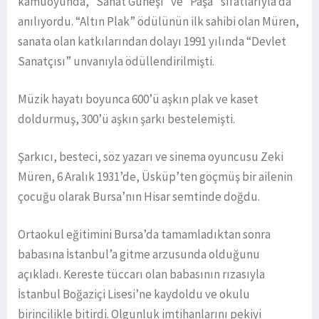
kamuoyunda, “Sanat Güneşi” ve “Paşa” sıfatlarıyla da
anılıyordu. “Altın Plak” ödülünün ilk sahibi olan Müren,
sanata olan katkılarından dolayı 1991 yılında “Devlet
Sanatçısı” unvanıyla ödüllendirilmişti.
Müzik hayatı boyunca 600’ü aşkın plak ve kaset
doldurmuş, 300’ü aşkın şarkı bestelemişti.
Şarkıcı, besteci, söz yazarı ve sinema oyuncusu Zeki
Müren, 6 Aralık 1931’de, Üsküp’ten göçmüş bir ailenin
çocuğu olarak Bursa’nın Hisar semtinde doğdu.
Ortaokul eğitimini Bursa’da tamamladıktan sonra
babasına İstanbul’a gitme arzusunda olduğunu
açıkladı. Kereste tüccarı olan babasının rızasıyla
İstanbul Boğaziçi Lisesi’ne kaydoldu ve okulu
birincilikle bitirdi. Olgunluk imtihanlarını pekiyi