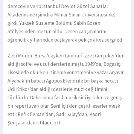
dereceyle verip İstanbul Devlet Güzel Sanatlar
Akademisine (şimdiki Mimar Sinan Üniversitesi’ne)
girdi. Yüksek Süsleme Bölümü Sabih Gözen
atölyesinden mezun oldu. Desen çalışmalarını
öğrencilik yıllarından başlayarak pek çok kez sergiledi.
Zeki Müren, Bursa’dayken tamburî İzzet Gerçeker’den
aldığı solfej ve usul dersleri almıştı. 1949’da, Boğaziçi
Lisesi’nde okurken, sinema yönetmeni ve yazar Arşavir
Alyanak’ın babası Agopos Efendi ile bir başka hocası
Udi Krikor’dan aldığı derslerle müzik eğitimini
sürdürdü. Daha sonra fasıl musikisini iyi bilen ve geniş
bir repertuvarı olan Şerif İçli’den çeşitli eserler meşk
etti; Refik Fersan’dan, Sadi Işılay’dan, Kadri
Şençalar’dan istifade etti.