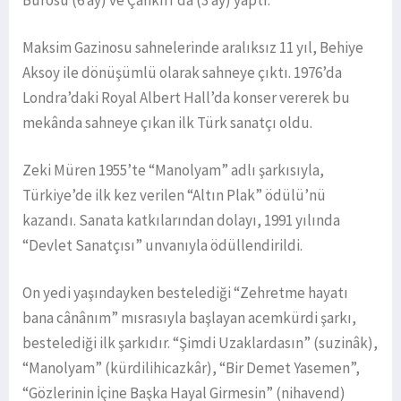
Maksim Gazinosu sahnelerinde aralıksız 11 yıl, Behiye
Aksoy ile dönüşümlü olarak sahneye çıktı. 1976’da
Londra’daki Royal Albert Hall’da konser vererek bu
mekânda sahneye çıkan ilk Türk sanatçı oldu.
Zeki Müren 1955’te “Manolyam” adlı şarkısıyla,
Türkiye’de ilk kez verilen “Altın Plak” ödülü’nü
kazandı. Sanata katkılarından dolayı, 1991 yılında
“Devlet Sanatçısı” unvanıyla ödüllendirildi.
On yedi yaşındayken bestelediği “Zehretme hayatı
bana cânânım” mısrasıyla başlayan acemkürdi şarkı,
bestelediği ilk şarkıdır. “Şimdi Uzaklardasın” (suzinâk),
“Manolyam” (kürdilihicazkâr), “Bir Demet Yasemen”,
“Gözlerinin İçine Başka Hayal Girmesin” (nihavend)