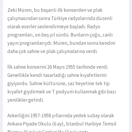
Zeki Müren, bu başarılı ilk konserden ve plak
çalışmasından sonra Türkiye radyolarında düzenli
olarak eserler seslendirmeye başladı. Radyo
programları, on beş yıl sürdü. Bunların çoğu, canlı
yayın programlarıydı. Müren, bundan sonra kendini
daha çok sahne ve plak çalışmalarına verdi.
İlk sahne konserini 26 Mayıs 1955 tarihinde verdi.
Genellikle kendi tasarladığı sahne kıyafetlerini
giyiyordu. Sahne kültürüne, saz heyetine tek tip
kıyafet giydirmek ve T podyum kullanmak gibi bazı
yenilikler getirdi.
Askerliğini 1957-1958 yıllarında yedek subay olarak
Ankara Piyade Okulu (6 ay), İstanbul Harbiye Temsil
Bürosu (6 ay) ve Çankırı’da (3 ay) yaptı.