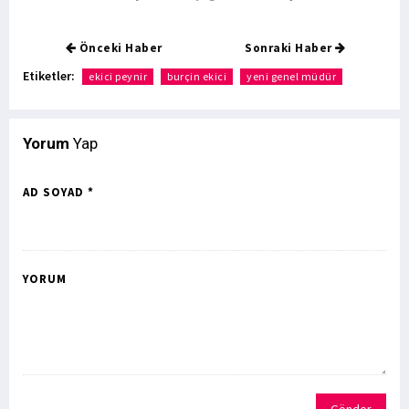
Önceki Haber
Sonraki Haber
Etiketler:
ekici peynir
burçin ekici
yeni genel müdür
Yorum
Yap
AD SOYAD *
YORUM
Gönder