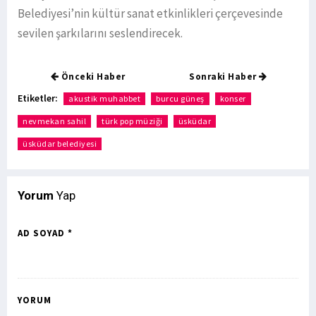
Belediyesi’nin kültür sanat etkinlikleri çerçevesinde
sevilen şarkılarını seslendirecek.
Önceki Haber
Sonraki Haber
Etiketler:
akustik muhabbet
burcu güneş
konser
nevmekan sahil
türk pop müziği
üsküdar
üsküdar belediyesi
Yorum
Yap
AD SOYAD *
YORUM