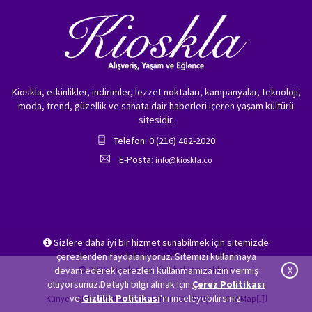
Kioskla, etkinlikler, indirimler, lezzet noktaları, kampanyalar, teknoloji,
moda, trend, güzellik ve sanata dair haberleri içeren yaşam kültürü
sitesidir.
Telefon: 0 (216) 482-2020
E-Posta:
info@kioskla.co
Sizlere daha iyi bir hizmet sunabilmek için sitemizde
çerezlerden faydalanıyoruz. Sitemizi kullanmaya
© 2026 Kioskla.co Tüm hakları saklıdır.
devam ederek çerezleri kullanmamıza izin vermiş
X
oluyorsunuz.Detaylı bilgi almak için
Çerez Politikası
ve
Gizlilik Politikası
'nı inceleyebilirsiniz.
Künye
Gizlilik Politikası
Hakkımızda
İletişim
Site Map