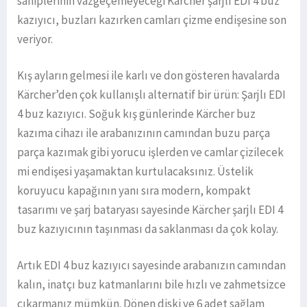
sahiplerinin vazgeçemeyeceği Kärcher şarjlı EDI 4 buz
kazıyıcı, buzları kazırken camları çizme endişesine son
veriyor.
Kış ayların gelmesi ile karlı ve don gösteren havalarda
Kärcher’den çok kullanışlı alternatif bir ürün: Şarjlı EDI
4 buz kazıyıcı. Soğuk kış günlerinde Kärcher buz
kazıma cihazı ile arabanızının camından buzu parça
parça kazımak gibi yorucu işlerden ve camlar çizilecek
mi endişesi yaşamaktan kurtulacaksınız. Üstelik
koruyucu kapağının yanı sıra modern, kompakt
tasarımı ve şarj bataryası sayesinde Kärcher şarjlı EDI 4
buz kazıyıcının taşınması da saklanması da çok kolay.
Artık EDI 4 buz kazıyıcı sayesinde arabanızın camından
kalın, inatçı buz katmanlarını bile hızlı ve zahmetsizce
çıkarmanız mümkün. Dönen diski ve 6 adet sağlam