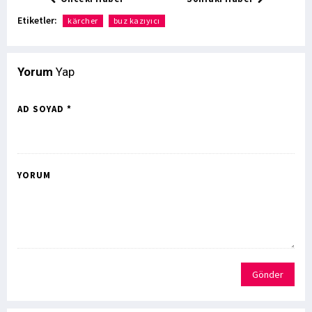
Etiketler:
kärcher
buz kazıyıcı
Yorum
Yap
AD SOYAD *
YORUM
Gönder