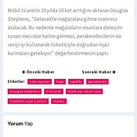
Mobil ticaretin 10 yılda 10 kat arttığını aktaran Douglas
Stephens, "Gelecekte mağazalara gitme oranımız
azalacak. Bu nedenle mağazaların insanlara deneyim
sunan mecralar haline gelmesi, perakendecilerin ise
veriyi iyi kullanarak tüketiciyle doğrudan ilişki
kurmaları gerekiyor." değerlendirmesini yaptı.
Önceki Haber
Sonraki Haber
Etiketler:
cem boyner
hopi
spotify
perakende
douglas stephens
e-ticaret
meet up: retail now
neslihan uçar çadırcı
marka
Yorum
Yap