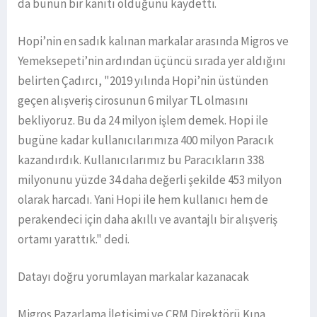
da bunun bir kanıtı olduğunu kaydetti.
Hopi’nin en sadık kalınan markalar arasında Migros ve
Yemeksepeti’nin ardından üçüncü sırada yer aldığını
belirten Çadırcı, "2019 yılında Hopi’nin üstünden
geçen alışveriş cirosunun 6 milyar TL olmasını
bekliyoruz. Bu da 24 milyon işlem demek. Hopi ile
bugüne kadar kullanıcılarımıza 400 milyon Paracık
kazandırdık. Kullanıcılarımız bu Paracıkların 338
milyonunu yüzde 34 daha değerli şekilde 453 milyon
olarak harcadı. Yani Hopi ile hem kullanıcı hem de
perakendeci için daha akıllı ve avantajlı bir alışveriş
ortamı yarattık." dedi.
Datayı doğru yorumlayan markalar kazanacak
Migros Pazarlama İletişimi ve CRM Direktörü Kına