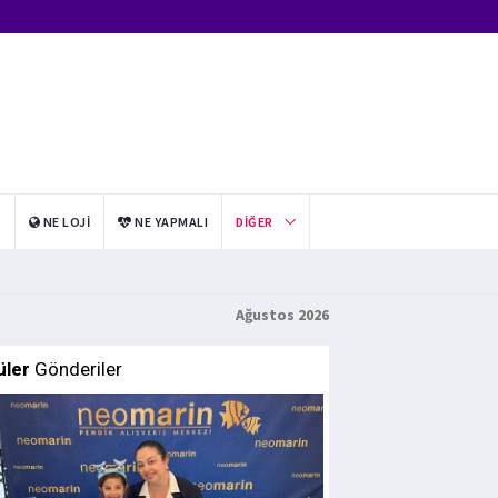
I
NE LOJI
NE YAPMALI
DIĞER
Ağustos 2026
üler
Gönderiler