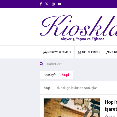
NEREYE GITMELI
NE İZLEMELI
NE D
Anasayfa
hopi
hopi
Etiketi için bulunan sonuçlar
Hopi'n
işaret