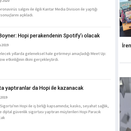
y 2020
ronavirüs salgını ile ilgili Kantar Media Division ile yaptığı
sonuçlarını açıkladı.
oyner: Hopi perakendenin Spotify’ı olacak
İre
s 2019
elecek yıllarda geleneksel hale getirmeyi amaçladığı Meet Up:
ow etkinliğinin ilkini gerçekleştirdi.
ta yaptıranlar da Hopi ile kazanacak
 2019
igorta'nın Hopi ile iş birliği kapsamında; kasko, seyahat sağlık,
 dijital güvenlik sigortası yaptıran müşterileri Hopi Paracık
cak