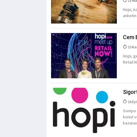
23 Ma
Hopi, ko
anketin 
Cem B
15 Ka
Hopi, g
Retail N
Sigor
16 Eyl
Sompo S
konut ve
kazana