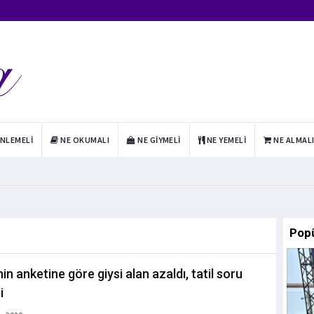
INLEMELI
NE OKUMALI
NE GIYMELI
NE YEMELI
NE ALMAL
Pop
in anketine göre giysi alan azaldı, tatil soru
i