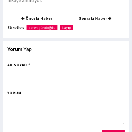
hikaye anlatıyor.
Önceki Haber
Sonraki Haber
Etiketler:
ceren gündoğdu
kayıp
Yorum
Yap
AD SOYAD *
YORUM