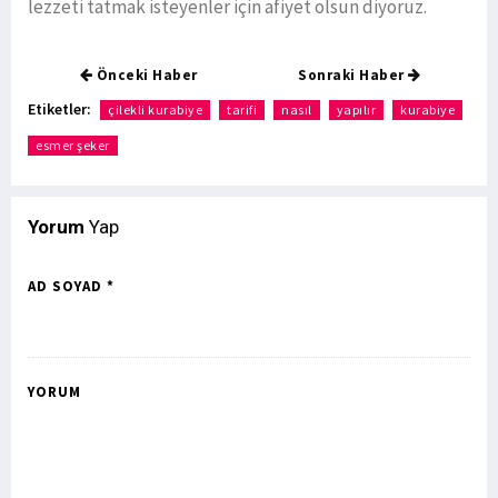
lezzeti tatmak isteyenler için afiyet olsun diyoruz.
Önceki Haber
Sonraki Haber
Etiketler:
çilekli kurabiye
tarifi
nasıl
yapılır
kurabiye
esmer şeker
Yorum
Yap
AD SOYAD *
YORUM