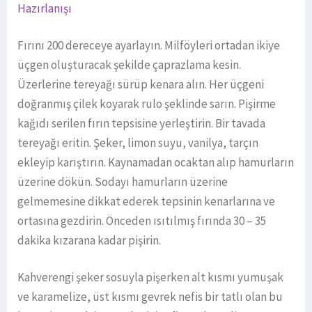
Hazırlanışı
Fırını 200 dereceye ayarlayın. Milföyleri ortadan ikiye
üçgen oluşturacak şekilde çaprazlama kesin.
Üzerlerine tereyağı sürüp kenara alın.
Her üçgeni
doğranmış çilek koyarak rulo şeklinde sarın. Pişirme
kağıdı serilen fırın tepsisine yerleştirin.
Bir tavada
tereyağı eritin. Şeker, limon suyu, vanilya, tarçın
ekleyip karıştırın. Kaynamadan ocaktan alıp hamurların
üzerine dökün.
Sodayı hamurların üzerine
gelmemesine dikkat ederek tepsinin kenarlarına ve
ortasına gezdirin. Önceden ısıtılmış fırında 30 – 35
dakika kızarana kadar pişirin.
Kahverengi şeker sosuyla pişerken alt kısmı yumuşak
ve karamelize, üst kısmı gevrek nefis bir tatlı olan bu