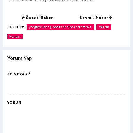
Önceki Haber
Sonraki Haber
Etiketler:
yorglass barış çocuk senfoni orkestrası
müzik
konser
Yorum
Yap
AD SOYAD *
YORUM