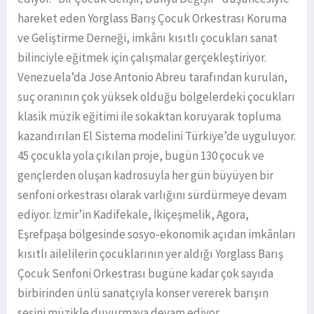
hareket eden Yorglass Barış Çocuk Orkestrası Koruma
ve Geliştirme Derneği, imkânı kısıtlı çocukları sanat
bilinciyle eğitmek için çalışmalar gerçekleştiriyor.
Venezuela’da Jose Antonio Abreu tarafından kurulan,
suç oranının çok yüksek olduğu bölgelerdeki çocukları
klasik müzik eğitimi ile sokaktan koruyarak topluma
kazandırılan El Sistema modelini Türkiye’de uyguluyor.
45 çocukla yola çıkılan proje, bugün 130 çocuk ve
gençlerden oluşan kadrosuyla her gün büyüyen bir
senfoni orkestrası olarak varlığını sürdürmeye devam
ediyor. İzmir’in Kadifekale, İkiçeşmelik, Agora,
Eşrefpaşa bölgesinde sosyo-ekonomik açıdan imkânları
kısıtlı ailelilerin çocuklarının yer aldığı Yorglass Barış
Çocuk Senfoni Orkestrası bugüne kadar çok sayıda
birbirinden ünlü sanatçıyla konser vererek barışın
sesini müzikle duyurmaya devam ediyor.