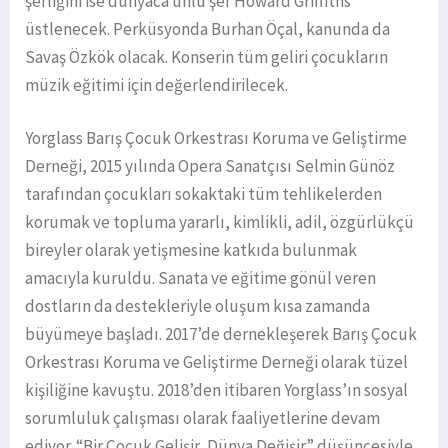
şefliğini ise dünyaca ünlü şef Howard Griffiths
üstlenecek. Perküsyonda Burhan Öçal, kanunda da
Savaş Özkök olacak. Konserin tüm geliri çocukların
müzik eğitimi için değerlendirilecek.
Yorglass Barış Çocuk Orkestrası Koruma ve Geliştirme
Derneği, 2015 yılında Opera Sanatçısı Selmin Günöz
tarafından çocukları sokaktaki tüm tehlikelerden
korumak ve topluma yararlı, kimlikli, adil, özgürlükçü
bireyler olarak yetişmesine katkıda bulunmak
amacıyla kuruldu. Sanata ve eğitime gönül veren
dostların da destekleriyle oluşum kısa zamanda
büyümeye başladı. 2017’de dernekleşerek Barış Çocuk
Orkestrası Koruma ve Geliştirme Derneği olarak tüzel
kişiliğine kavuştu. 2018’den itibaren Yorglass’ın sosyal
sorumluluk çalışması olarak faaliyetlerine devam
ediyor. “Bir Çocuk Gelişir, Dünya Değişir” düşüncesiyle