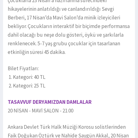
çocuklarla 23 Nisan’a hazırlanma sürecindeki
hikayelerinin anlatıldığı ve canlandırıldığı Sevgi
Berberi, 17 Nisan’da Mavi Salon’da minik izleyicileri
bekliyor. Çocukların interaktif bir biçimde performansa
dahil olacağı bu neşe dolu gösteri, öykü ve şarkılarla
renklenecek. 5-7 yaş grubu çocuklar için tasarlanan
etkinliğin süresi 45 dakika.
Bilet Fiyatları:
1. Kategori: 40 TL
2. Kategori: 25 TL
TASAVVUF DERYAMIZDAN DAMLALAR
20 NİSAN - MAVİ SALON - 21.00
Ankara Devlet Türk Halk Müziği Korosu solistlerinden
Faik Doğukan Öztürk ve Nahide Saygün Akkal, 20 Nisan