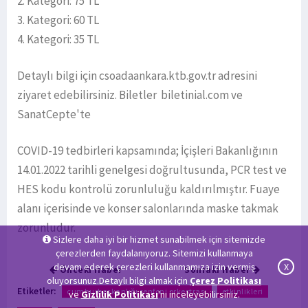
2. Kategori: 75 TL
3. Kategori: 60 TL
4. Kategori: 35 TL
Detaylı bilgi için csoadaankara.ktb.gov.tr adresini
ziyaret edebilirsiniz. Biletler biletinial.com ve
SanatCepte'te
COVID-19 tedbirleri kapsamında; İçişleri Bakanlığının
14.01.2022 tarihli genelgesi doğrultusunda, PCR test ve
HES kodu kontrolü zorunluluğu kaldırılmıştır. Fuaye
alanı içerisinde ve konser salonlarında maske takmak
zorunludur.
Sizlere daha iyi bir hizmet sunabilmek için sitemizde
çerezlerden faydalanıyoruz. Sitemizi kullanmaya
devam ederek çerezleri kullanmamıza izin vermiş
X
Önceki Haber
Sonraki Haber
oluyorsunuz.Detaylı bilgi almak için
Çerez Politikası
Etiketler:
cumhurbaşkanlığı senfoni orkestrası
etkinlikleri
ve
Gizlilik Politikası
'nı inceleyebilirsiniz.