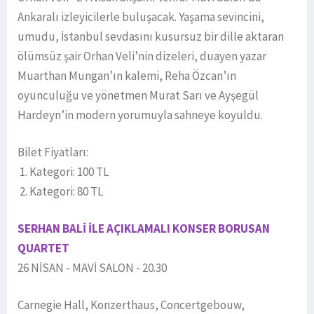
Ankaralı izleyicilerle buluşacak. Yaşama sevincini,
umudu, İstanbul sevdasını kusursuz bir dille aktaran
ölümsüz şair Orhan Veli’nin dizeleri, duayen yazar
Muarthan Mungan’ın kalemi, Reha Özcan’ın
oyunculuğu ve yönetmen Murat Sarı ve Ayşegül
Hardeyn’in modern yorumuyla sahneye koyuldu.
Bilet Fiyatları:
1. Kategori: 100 TL
2. Kategori: 80 TL
SERHAN BALİ İLE AÇIKLAMALI KONSER BORUSAN
QUARTET
26 NİSAN - MAVİ SALON - 20.30
Carnegie Hall, Konzerthaus, Concertgebouw,