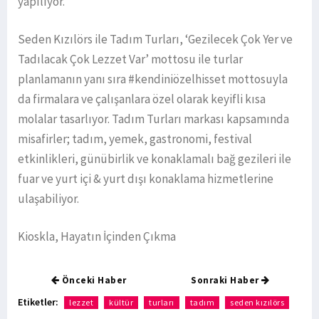
yapılıyor.
Seden Kızılörs ile Tadım Turları, ‘Gezilecek Çok Yer ve
Tadılacak Çok Lezzet Var’ mottosu ile turlar
planlamanın yanı sıra #kendiniözelhisset mottosuyla
da firmalara ve çalışanlara özel olarak keyifli kısa
molalar tasarlıyor. Tadım Turları markası kapsamında
misafirler; tadım, yemek, gastronomi, festival
etkinlikleri, günübirlik ve konaklamalı bağ gezileri ile
fuar ve yurt içi & yurt dışı konaklama hizmetlerine
ulaşabiliyor.
Kioskla, Hayatın İçinden Çıkma
Önceki Haber
Sonraki Haber
Etiketler:
lezzet
kültür
turları
tadım
seden kızılörs