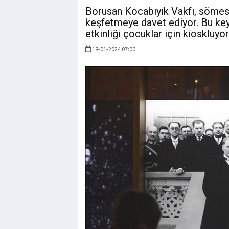
Borusan Kocabıyık Vakfı, sömestr
keşfetmeye davet ediyor. Bu keyi
etkinliği çocuklar için kioskluyo
18-01-2024 07:00