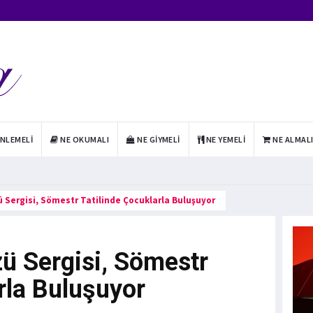
INLEMELI
NE OKUMALI
NE GIYMELI
NE YEMELI
NE ALMAL
 Sergisi, Sömestr Tatilinde Çocuklarla Buluşuyor
ü Sergisi, Sömestr
rla Buluşuyor