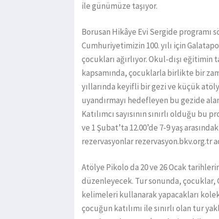
ile günümüze taşıyor.
Borusan Hikâye Evi Sergide programı s
Cumhuriyetimizin 100. yılı için Galatap
çocukları ağırlıyor. Okul-dışı eğitimin 
kapsamında, çocuklarla birlikte bir za
yıllarında keyifli bir gezi ve küçük atö
uyandırmayı hedefleyen bu gezide alan
Katılımcı sayısının sınırlı olduğu bu pr
ve 1 Şubat’ta 12.00’de 7-9 yaş arasında
rezervasyonlar rezervasyon.bkv.org.tr a
Atölye Pikolo da 20 ve 26 Ocak tarihler
düzenleyecek. Tur sonunda, çocuklar, C
kelimeleri kullanarak yapacakları kolekt
çocuğun katılımı ile sınırlı olan tur yak