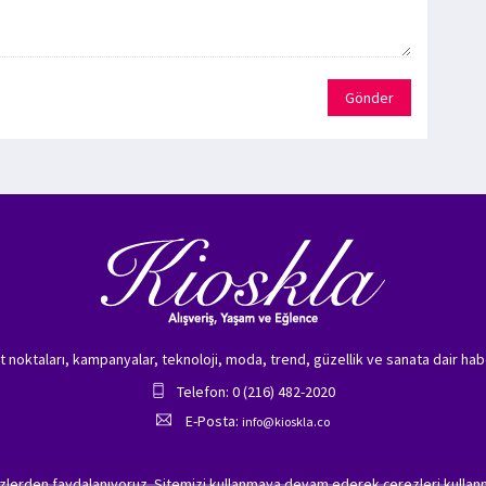
Gönder
zet noktaları, kampanyalar, teknoloji, moda, trend, güzellik ve sanata dair hab
Telefon: 0 (216) 482-2020
E-Posta:
info@kioskla.co
ezlerden faydalanıyoruz. Sitemizi kullanmaya devam ederek çerezleri kullanm