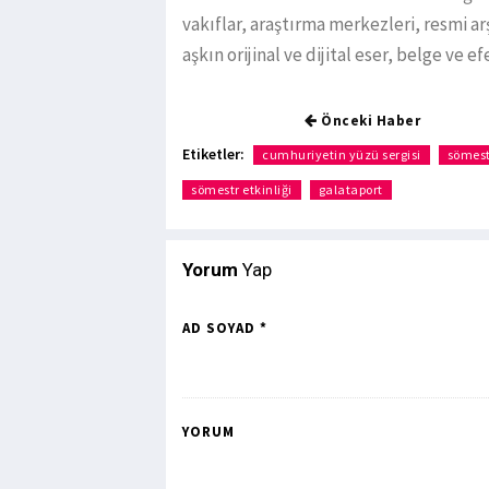
vakıflar, araştırma merkezleri, resmi ar
aşkın orijinal ve dijital eser, belge ve e
Önceki Haber
Etiketler:
cumhuriyetin yüzü sergisi
sömestr
sömestr etkinliği
galataport
Yorum
Yap
AD SOYAD *
YORUM