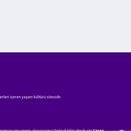
erleri içeren yaşam kültürü sitesidir.
amıza izin vermiş oluyorsunuz.Detaylı bilgi almak için
Çerez