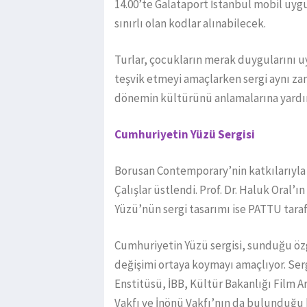
14.00’te Galataport İstanbul mobil uyg
sınırlı olan kodlar alınabilecek.
Turlar, çocukların merak duygularını u
teşvik etmeyi amaçlarken sergi aynı zam
dönemin kültürünü anlamalarına yardı
Cumhuriyetin Yüzü Sergisi
Borusan Contemporary’nin katkılarıyla 
Çalışlar üstlendi. Prof. Dr. Haluk Oral’
Yüzü’nün sergi tasarımı ise PATTU taraf
Cumhuriyetin Yüzü sergisi, sunduğu özgü
değişimi ortaya koymayı amaçlıyor. Serg
Enstitüsü, İBB, Kültür Bakanlığı Film Ar
Vakfı ve İnönü Vakfı’nın da bulunduğu kü