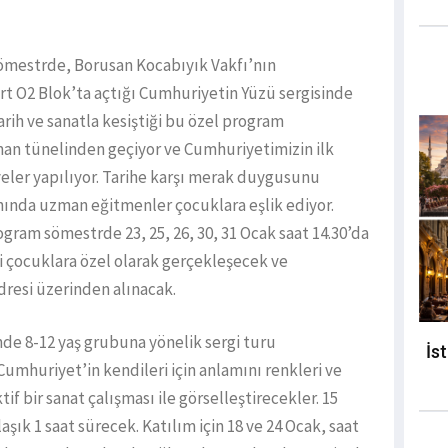
ömestrde, Borusan Kocabıyık Vakfı’nın
ort O2 Blok’ta açtığı Cumhuriyetin Yüzü sergisinde
tarih ve sanatla kesiştiği bu özel program
man tünelinden geçiyor ve Cumhuriyetimizin ilk
lyeler yapılıyor. Tarihe karşı merak duygusunu
ında uzman eğitmenler çocuklara eşlik ediyor.
ogram sömestrde 23, 25, 26, 30, 31 Ocak saat 14.30’da
ki çocuklara özel olarak gerçekleşecek ve
dresi üzerinden alınacak.
inde 8-12 yaş grubuna yönelik sergi turu
İs
umhuriyet’in kendileri için anlamını renkleri ve
if bir sanat çalışması ile görselleştirecekler. 15
laşık 1 saat sürecek. Katılım için 18 ve 24 Ocak, saat