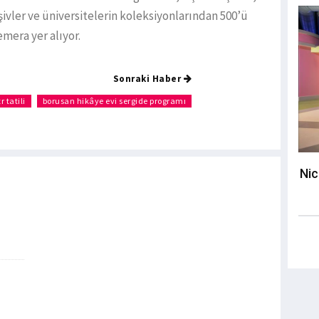
şivler ve üniversitelerin koleksiyonlarından 500’ü
femera yer alıyor.
Sonraki Haber
 tatili
borusan hikâye evi sergide programı
Nic