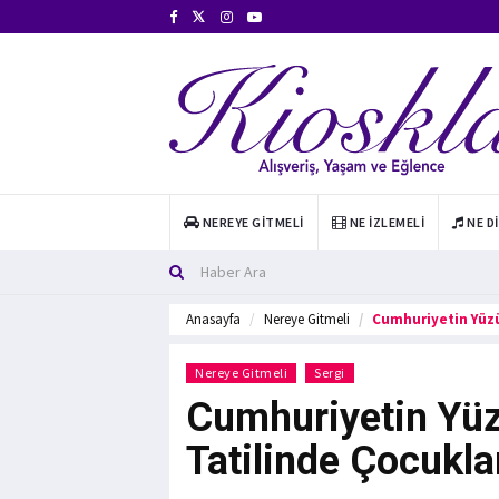
NEREYE GITMELI
NE İZLEMELI
NE D
Anasayfa
Nereye Gitmeli
Cumhuriyetin Yüzü
Nereye Gitmeli
Sergi
Cumhuriyetin Yüz
Tatilinde Çocukla