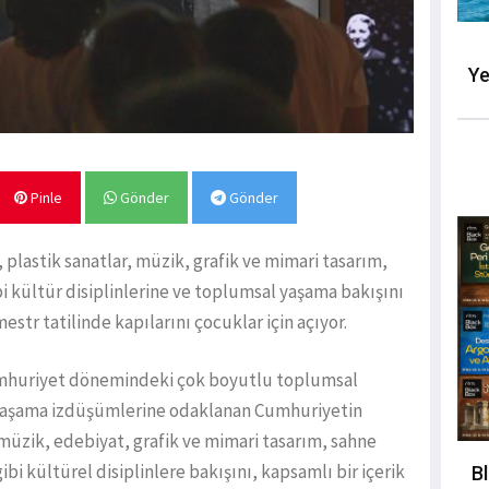
Ye
Pinle
Gönder
Gönder
lastik sanatlar, müzik, grafik ve mimari tasarım,
bi kültür disiplinlerine ve toplumsal yaşama bakışını
str tatilinde kapılarını çocuklar için açıyor.
umhuriyet dönemindeki çok boyutlu toplumsal
yaşama izdüşümlerine odaklanan Cumhuriyetin
 müzik, edebiyat, grafik ve mimari tasarım, sahne
ibi kültürel disiplinlere bakışını, kapsamlı bir içerik
B