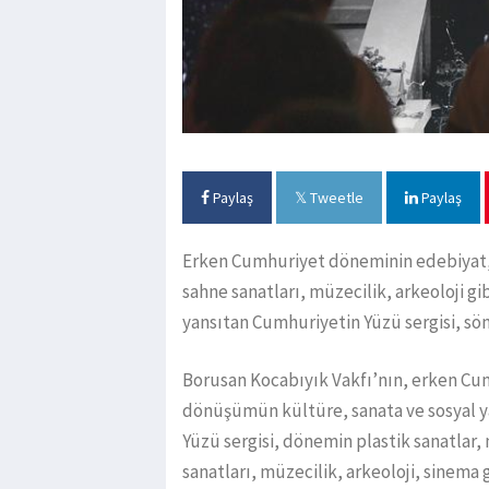
Paylaş
Tweetle
Paylaş
Erken Cumhuriyet döneminin edebiyat, p
sahne sanatları, müzecilik, arkeoloji gi
yansıtan Cumhuriyetin Yüzü sergisi, söme
Borusan Kocabıyık Vakfı’nın, erken C
dönüşümün kültüre, sanata ve sosyal 
Yüzü sergisi, dönemin plastik sanatlar,
sanatları, müzecilik, arkeoloji, sinema g