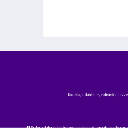
Kioskla, etkinlikler, indirimler, lez
Sizlere daha iyi bir hizmet sunabilmek için sitemizde çer