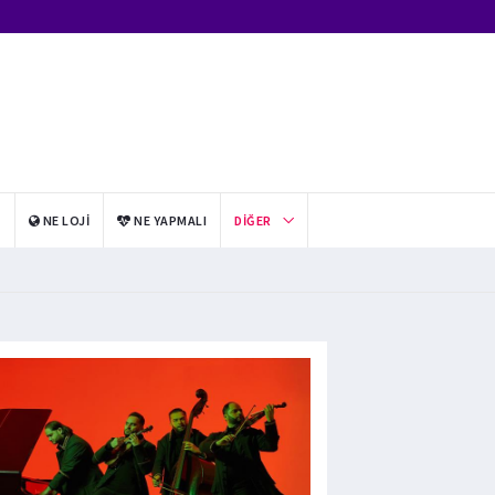
I
NE LOJI
NE YAPMALI
DIĞER