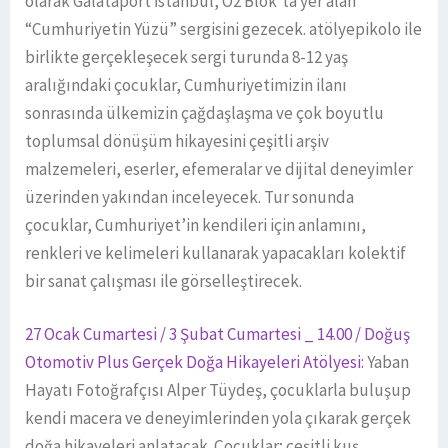
olarak Galataport İstanbul, O2 Blok’ta yer alan
“Cumhuriyetin Yüzü” sergisini gezecek. atölyepikolo ile
birlikte gerçekleşecek sergi turunda 8-12 yaş
aralığındaki çocuklar, Cumhuriyetimizin ilanı
sonrasında ülkemizin çağdaşlaşma ve çok boyutlu
toplumsal dönüşüm hikayesini çeşitli arşiv
malzemeleri, eserler, efemeralar ve dijital deneyimler
üzerinden yakından inceleyecek. Tur sonunda
çocuklar, Cumhuriyet’in kendileri için anlamını,
renkleri ve kelimeleri kullanarak yapacakları kolektif
bir sanat çalışması ile görselleştirecek.
27 Ocak Cumartesi / 3 Şubat Cumartesi _ 14.00 / Doğuş
Otomotiv Plus Gerçek Doğa Hikayeleri Atölyesi:
Yaban
Hayatı Fotoğrafçısı Alper Tüydeş, çocuklarla buluşup
kendi macera ve deneyimlerinden yola çıkarak gerçek
doğa hikayeleri anlatacak. Çocuklar; çeşitli kuş