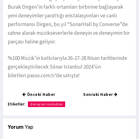
Burak Dirgen’in farklı ortamları birbirine bağlayarak
yeni deneyimler yarattığı enstalasyonları ve canlı
performansı Dirgen, bu yıl “SonarHall by Converse”de
sahne alarak müzikseverlerle deneyin ve deneyimin bir
parçası haline geliyor.
%100 Müzik’in katkılarıyla 26-27-28 Nisan tarihlerinde
gerçekleştirilecek Sónar Istanbul 2024’ün
biletleri passo.com.tr’de satışta!
Önceki Haber
Sonraki Haber
Etiketler:
deneysel melodiler
Yorum
Yap