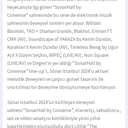
heyecanıyla ilgi gören “SonarHall by
Converse” sahnesinde bu sene de elektronik müzik
sahnesinin deneysel isimleri yer alıyor. William
Basinski, TKO + Shaman Grande, Blakhol, Emiran FT.
CMK (AV), Soundscape of YAKAZA by Kerim Dündar,
Karakter X Kerim Dündar (AV), Timeless Being by Uğur
Acil X Gizem Seçkin, WİPEÇ (LIVE/AV), Non Square
(LIVE/AV) ve Dirgen’in yer aldığı “SonarHall by
Converse” line-up’ı, Sónar Istanbul 2024’ü aktüel
melodik deneyleri ve çarpıcı görsel tasarımı ile
unutulmaz bir deneyime dönüştürmeye hazırlanıyor.
Sónar Istanbul 2024’ün kültleşen deneysel
sahnesi “SonarHall by Converse”, klarnetçi, saksafoncu,
ses ve video sanatçısı kimlikleriyle yirmi yıllık
kasetlerinden oluşturduğu dört ciltlik “The