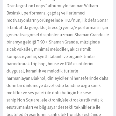
Disintegration Loops” albümüyle tanınan William
Basinski, performans, çağdaş ve ilerlemeci
motivasyonların yörüngesinde TKO’nun, ilk defa Sonar
Istanbul'da gerçekleştireceği yeni a/v performansı için
generative görsel disiplinler uzmanı Shaman Grande ile
bir araya geldiği TKO + Shaman Grande, müziğinde
sıcak vokaller, minimal melodiler, akıcı ritmik
kompozisyonlar, synth tabanlı ve organik tınılar
barındırarak trip hop, house ve IDM esintilerini
duygusal, karanlık ve melodik türlerle
harmanlayan Blakhol, dinleyicilerini her seferinde daha
derin bir dinlemeye davet edip kendine özgü sonik
motifler ve ses paleti ile dolu belirgin bir sese
sahip Non Square, elektronik/elektroakustik müzik
enstrümanları ve bilgisayar destekli tekniklerle ile
bestelediği eserlerini, canlı elektronikler eşliğinde