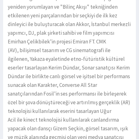
yeniden yorumlayan ve "Bilinç Akışı" tekniğinden
etkilenen yeni parçalarından bir seçkiyi de ilk kez
dinleyici ile buluşturacak olan Akkor, İstanbul merkezli
yapımcı, DJ, plak şirketi sahibi ve film yapımcısı
Emirhan Çelikbilek’in projesi Emiran FT. CMK
(AV), bilişimsel tasarım ve CG sinematografi ile
ilgilenen, Yakaza eyaletinde etno-fütüristik kültürel
eserler tasarlayan Kerim Dündar, Sonar sanatçısı Kerim
Dündar ile birlikte canlı görsel ve işitsel bir performans
sunacak olan Karakter, Converse All Star
sanatçılarından Fosil’in ses performansı ile birleşerek
özel bir şova dönüştüreceği ve artırılmış gerçeklik (AR)
teknolojisi kullanılarak eserini tasarlayan Uğur
Acil ile kinect teknolojisi kullanılarak canlandırma
yapacak olan dansçı Gizem Seçkin, görsel tasarım, ışık
ve müzik alanında geçmişi olan yeni medya sanatçısı