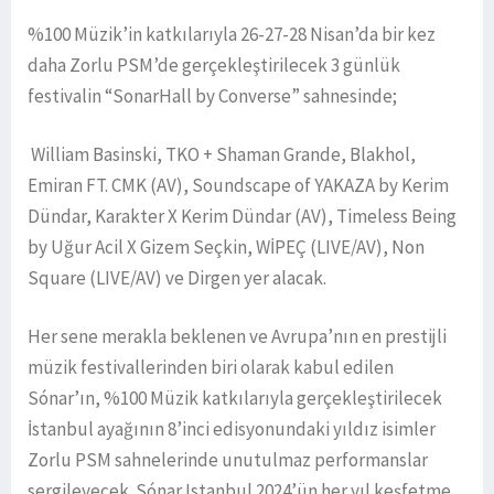
%100 Müzik’in katkılarıyla 26-27-28 Nisan’da bir kez
daha Zorlu PSM’de gerçekleştirilecek 3 günlük
festivalin “SonarHall by Converse” sahnesinde;
William Basinski, TKO + Shaman Grande, Blakhol,
Emiran FT. CMK (AV), Soundscape of YAKAZA by Kerim
Dündar, Karakter X Kerim Dündar (AV), Timeless Being
by Uğur Acil X Gizem Seçkin, WİPEÇ (LIVE/AV), Non
Square (LIVE/AV) ve Dirgen yer alacak.
Her sene merakla beklenen ve Avrupa’nın en prestijli
müzik festivallerinden biri olarak kabul edilen
Sónar’ın, %100 Müzik katkılarıyla gerçekleştirilecek
İstanbul ayağının 8’inci edisyonundaki yıldız isimler
Zorlu PSM sahnelerinde unutulmaz performanslar
sergileyecek. Sónar Istanbul 2024’ün her yıl keşfetme