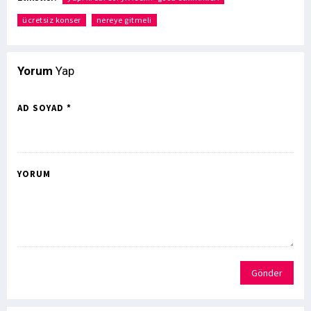
ücretsiz konser
nereye gitmeli
Yorum
Yap
AD SOYAD *
YORUM
Gönder