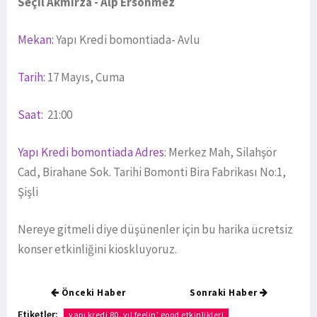
Seçil Akmirza - Alp Ersönmez
Mekan:
Yapı Kredi bomontiada- Avlu
Tarih:
17 Mayıs, Cuma
Saat:
21:00
Yapı Kredi bomontiada Adres:
Merkez Mah, Silahşör
Cad, Birahane Sok. Tarihi Bomonti Bira Fabrikası No:1,
Şişli
Nereye gitmeli diye düşünenler için bu harika ücretsiz
konser etkinliğini kioskluyoruz.
Önceki Haber
Sonraki Haber
Etiketler:
yapı kredi 80. yıl feelin’ good etkinlikleri