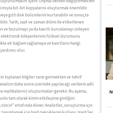
luşturulmasını içerir. Orijinal verileri değiştirmekten
dımıyla bit-bit kopyalarını oluşturmak önemlidir.
 veya gizli disk bölümlerini kurtarabilir ve sonuçta
ilir. Tarih, saat ve zaman dilimi ile etiketlenen
an ve bozulmayı ya da kasıtlı kurcalamayı önleyen
ve elektronik bileşenlerinin fiziksel durumunu
likle ek bağlam sağlamaya ve kanıtların hangi
 yardımcı olur.
için toplanan bilgiler zarar görmekten ve tahrif
nalizin daha sonra üzerinde yapılacağı verilerin adli
a replikalarını) oluşturmaları gerekir. Bu aşama,
N
unla tam olarak kimin etkileşime girdiğini
 zinciri" etrafında döner. Analistler, soruşturma için
k tanımlamak için hash tekniklerini kullanır. Hash'ler