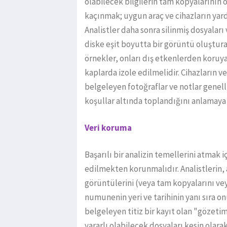
olabilecek bilgilerin tam kopyalarının o
kaçınmak; uygun araç ve cihazların yar
Analistler daha sonra silinmiş dosyaları
diske eşit boyutta bir görüntü oluşturab
örnekler, onları dış etkenlerden koruy
kaplarda izole edilmelidir. Cihazların 
belgeleyen fotoğraflar ve notlar genel
koşullar altında toplandığını anlamaya
Veri koruma
Başarılı bir analizin temellerini atmak 
edilmekten korunmalıdır. Analistlerin, a
görüntülerini (veya tam kopyalarını vey
numunenin yeri ve tarihinin yanı sıra on
belgeleyen titiz bir kayıt olan "gözetim
yararlı olabilecek dosyaları kesin olara