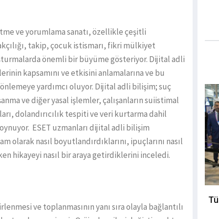
 etme ve yorumlama sanatı, özellikle çeşitli
akçılığı, takip, çocuk istismarı, fikri mülkiyet
ruşturmalarda önemli bir büyüme gösteriyor. Dijital adli
allerinin kapsamını ve etkisini anlamalarına ve bu
önlemeye yardımcı oluyor. Dijital adli bilişim; suç
nma ve diğer yasal işlemler, çalışanların suiistimal
rı, dolandırıcılık tespiti ve veri kurtarma dahil
oynuyor. ESET uzmanları dijital adli bilişim
tam olarak nasıl boyutlandırdıklarını, ipuçlarını nasıl
en hikayeyi nasıl bir araya getirdiklerini inceledi.
Tü
irlenmesi ve toplanmasının yanı sıra olayla bağlantılı