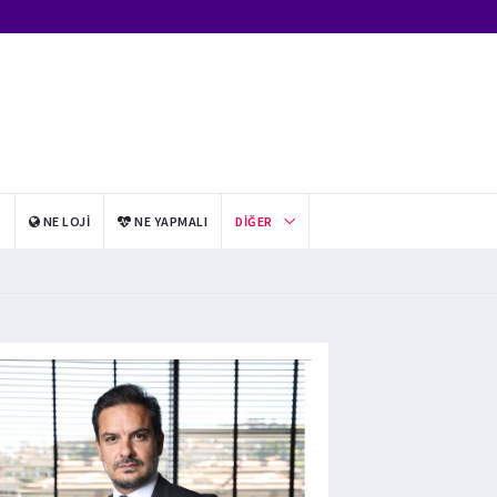
I
NE LOJI
NE YAPMALI
DIĞER