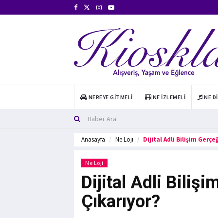
NEREYE GITMELI
NE İZLEMELI
NE D
Anasayfa
Ne Loji
Dijital Adli Bilişim Gerçe
Ne Loji
Dijital Adli Biliş
Çıkarıyor?