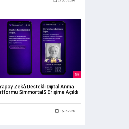
17 Şub 2026
Yapay Zekâ Destekli Dijital Anma
atformu SimmortalS Erişime Açıldı
9 Şub 2026