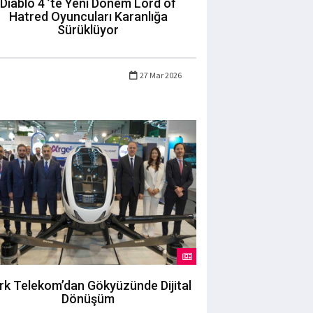
Diablo 4 ’te Yeni Dönem Lord of
Hatred Oyuncuları Karanlığa
Sürüklüyor
27 Mar 2026
rk Telekom’dan Gökyüzünde Dijital
Dönüşüm