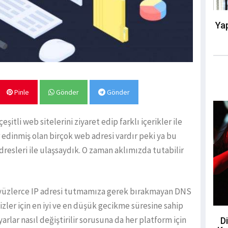
Yap
Pinle
Gönder
Gönder
itli web sitelerini ziyaret edip farklı içerikler ile
 edinmiş olan birçok web adresi vardır peki ya bu
dresleri ile ulaşsaydık. O zaman aklımızda tutabilir
a yüzlerce IP adresi tutmamıza gerek bırakmayan DNS
zler için en iyi ve en düşük gecikme süresine sahip
arlar nasıl değiştirilir sorusuna da her platform için
Di