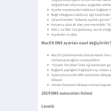
değiştirmek istiyorsanız aşağıdaki adımlar
Ayarlar menüsünden kablosuz bağlantı m
Bağlı olduğunuz kablosuz ağa basılı kalın
Çıkan listedeki “Gelişmiş ayarları göster”
Karşınıza çıkacak olan yeni menüdeki “Sta
DNS 1 ve DNS 2 boşluklarına, tercih ettiği
Kaydedin ve çıkın.
MacOS DNS ayarları nasıl değiştirilir
MacOS platformunda Domain Name Server 
zorlanmayacağınızı söyleyebiliriz.
“Sistem Tercihleri”inde Ağ menüsüne giri
Bağlantı yaptığınız bağdaştırıcıyı soldan 
Açılan pencerede DNS menüsüne tıklayıp li
ekleyin.
Tamam butonuna tıklayıp menüyü kapatın 
2019 DNS sunucuları listesi
Level3: