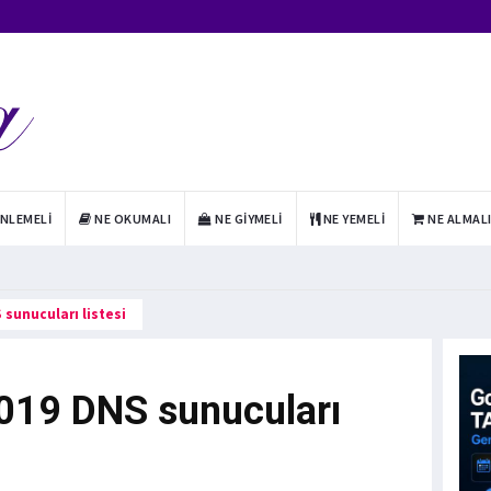
INLEMELI
NE OKUMALI
NE GIYMELI
NE YEMELI
NE ALMAL
 sunucuları listesi
2019 DNS sunucuları