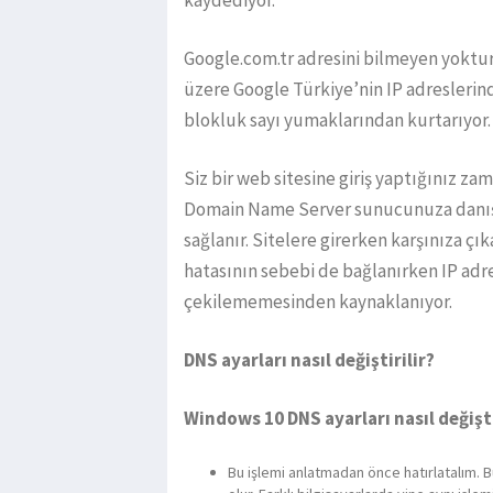
kaydediyor.
Google.com.tr adresini bilmeyen yoktur.
üzere Google Türkiye’nin IP adreslerin
blokluk sayı yumaklarından kurtarıyor.
Siz bir web sitesine giriş yaptığınız za
Domain Name Server sunucunuza danışır. 
sağlanır. Sitelere girerken karşınıza 
hatasının sebebi de bağlanırken IP ad
çekilememesinden kaynaklanıyor.
DNS ayarları nasıl değiştirilir?
Windows 10 DNS ayarları nasıl değişti
Bu işlemi anlatmadan önce hatırlatalım. B