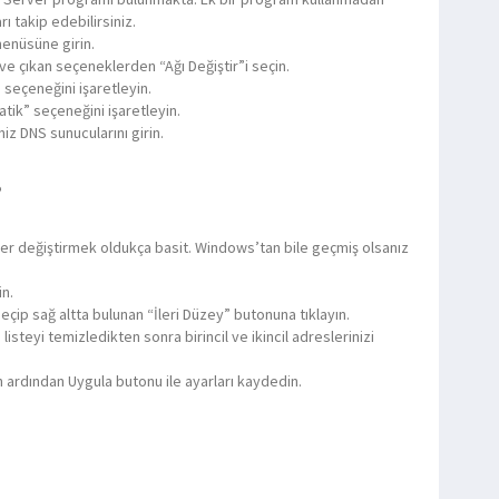
ı takip edebilirsiniz.
enüsüne girin.
 ve çıkan seçeneklerden “Ağı Değiştir”i seçin.
 seçeneğini işaretleyin.
tik” seçeneğini işaretleyin.
niz DNS sunucularını girin.
?
değiştirmek oldukça basit. Windows’tan bile geçmiş olsanız
n.
seçip sağ altta bulunan “İleri Düzey” butonuna tıklayın.
steyi temizledikten sonra birincil ve ikincil adreslerinizi
ardından Uygula butonu ile ayarları kaydedin.