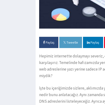
Paylaş
Tweetle
Paylaş
Hepimiz internette dolaşmayı severiz, çeş
karşılaşırız. Temelinde hafızamızda yer
web adreslerine yazı yerine sadece IP a
miydik?
İşte bu içeriğimizde sizlere, aklımızd
nedir bunu anlatacağız. Aynı zamanda si
DNS adreslerini listeleyeceğiz. Ayrıca ay