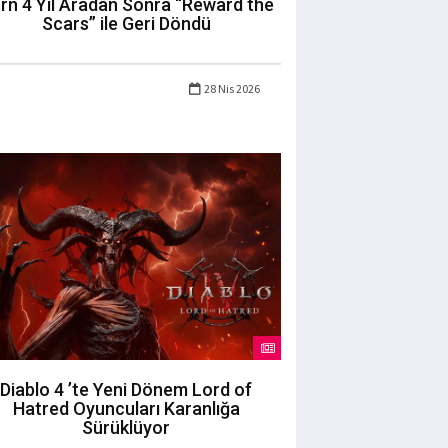
rn 4 Yıl Aradan Sonra “Reward the
Scars” ile Geri Döndü
28 Nis 2026
Diablo 4 ’te Yeni Dönem Lord of
Hatred Oyuncuları Karanlığa
Sürüklüyor