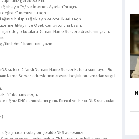
emi yapmanız gerekecektir.
ğ tıklayıp “Ağ ve İnternet Ayarları”nı açın.
i değiştir” menüsünü açın.
ağınızı bulup sağ tıklayın ve özellikleri seçin.
zerine tıklayın ve Özellikler butonuna basın.
”ı işaretleyip kutulara Domain Name Server adreslerini yazın.
in.
fig /flushdns” komutunu yazın.
ak iOS sizlere 2 farklı Domain Name Server kutusu sunmuyor. Bu
Domain Name Server adreslerinin arasına boşluk bırakmadan virgul
.
N
aki “i” ikonunu seçin.
diğiniz DNS sunucularını girin. Birincil ve ikincil DNS sunucuları
r?
le uğraşmadan kolay bir şekilde DNS adresinizi
e Server programı bulunmakta. Ek bir program kullanmadan