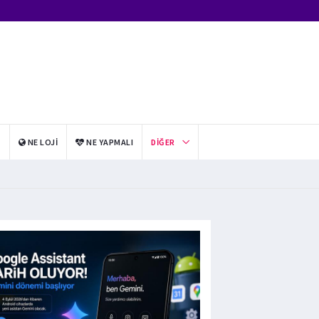
I
NE LOJI
NE YAPMALI
DIĞER