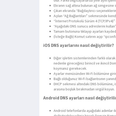
olur. Farklı bilgisayarlarda yine aynı işl
Ekranın sağ altına bulunan ağ simgesine sa
Çıkan ekranda “Bağdaştırıcı seçeneklerin
Açılan “Ağ Bağlantıları” sekmesinde kendi 
“İnternet Protokolü Sürüm 4 (TCP/IPv4)” ü
“Aşağıdaki DNS sunucu adreslerini kullan
Tamam butonuna tıklayıp ayarları kayded
(İsteğe Bağlı) Komut satırını açıp “ipcon
iOS DNS ayarlarını nasıl değiştirilir?
Diğer işletim sistemlerinden farklı olar
nedenle gireceğiniz birincil ve ikincil 
koymanız gerekecek.
Ayarlar menüsünden Wi-Fi bölümüne girin
Bağlı olduğunuz Wi-Fi bağlantısının yanınd
DHCP sekmesi altındaki DNS bölümüne, iste
arasına boşluk bırakmadan virgül koyun.
Android DNS ayarları nasıl değiştirili
Android telefonlarda aşağıdaki adımlar i
değiştirebileceğiniz birçok Domain Nam