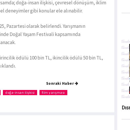
samda; doğa-insan ilişkisi, çevresel dönüşüm, iklim
üel deneyimler gibi konular ele alınabilir.
25, Pazartesi olarak belirlendi. Yarışmanın
erinde Doğal Yaşam Festivali kapsamında
lanacak.
incilik ödülü 100 bin TL, ikincilik ödülü 50 bin TL,
ıklandı.
Sonraki Haber
doğa-insan ilişkisi
film yarışması
Dıs