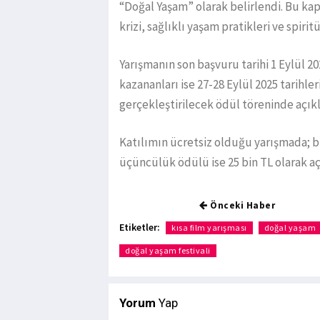
“Doğal Yaşam” olarak belirlendi. Bu kap
krizi, sağlıklı yaşam pratikleri ve spirit
Yarışmanın son başvuru tarihi 1 Eylül 20
kazananları ise 27-28 Eylül 2025 tarihl
gerçekleştirilecek ödül töreninde açık
Katılımın ücretsiz olduğu yarışmada; bir
üçüncülük ödülü ise 25 bin TL olarak aç
Önceki Haber
Etiketler:
kısa film yarışması
doğal yaşam
doğal yaşam festivali
Yorum
Yap