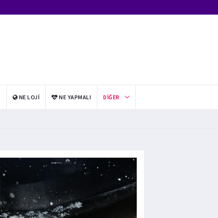
I
NE LOJI
NE YAPMALI
DIĞER