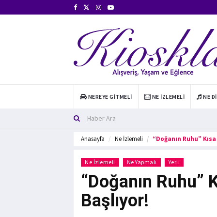
NEREYE GITMELI
NE İZLEMELI
NE D
Anasayfa
Ne İzlemeli
“Doğanın Ruhu” Kısa 
Ne İzlemeli
Ne Yapmalı
Yerli
“Doğanın Ruhu” K
Başlıyor!