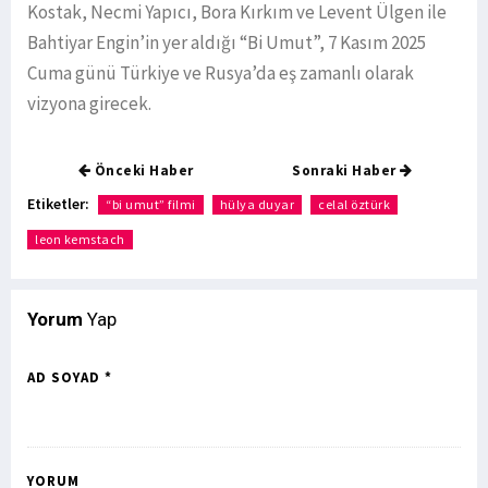
Kostak, Necmi Yapıcı, Bora Kırkım ve Levent Ülgen ile
Bahtiyar Engin’in yer aldığı “Bi Umut”, 7 Kasım 2025
Cuma günü Türkiye ve Rusya’da eş zamanlı olarak
vizyona girecek.
Önceki Haber
Sonraki Haber
Etiketler:
“bi umut” filmi
hülya duyar
celal öztürk
leon kemstach
Yorum
Yap
AD SOYAD *
YORUM