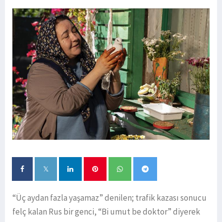
“Üç aydan fazla yaşamaz” denilen; trafik kazası sonucu
felç kalan Rus bir genci, “Bi umut be doktor” diyerek