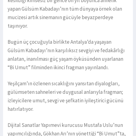
kesildiği kimsesiz bir gence on yıl boyunca annelik
yapan Gülsüm Kabadayı’nın tüm dünyaya örnek olan
mucizesi artık sinemanın gücüyle beyazperdeye
taşınıyor.
Bugün üç çocuğuyla birlikte Antalya’da yaşayan
Gülsüm Kabadayı’nın karşılıksız sevgiyi ve fedakârlığı
anlatan, inanılması güç yaşam öyküsünden uyarlanan
“Bi Umut” filminden ikinci fragman yayınlandı.
Yeşilçam’ın özlenen sıcaklığını yansıtan diyalogları,
gülümseten sahneleri ve duygusal anlarıyla fragman;
izleyicilere umut, sevgi ve şefkatin iyileştirici gücünü
hatırlatıyor.
Dijital Sanatlar Yapımevi kurucusu Mustafa Uslu’nun
yapımcılığında, Gökhan Arı’nın yönettiği “Bi Umut”ta,