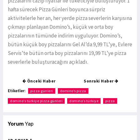
pizzalarını cazip fiyatlar ile tüketiciyle buluşturuyor. 1
hafta sürecek Pizza Günleri boyunca sürpriz
aktivitelerle her an, her yerde pizza severlerin karşısına
çıkmayı planlayan Domino’s, küçük ve orta boy
pizzalarının tümünde indirim uyguluyor. Domino’s,
bütün küçük boy pizzalarını Gel Al’da 9,99 TL’ye, Evlere
Servis’te bütün orta boy pizzalarını 19,99 TL’ye pizza
severlerle buluşturacağını açıkladı.
Önceki Haber
Sonraki Haber
Etiketler:
pizza günleri
domino’s pizza
domino’s türkiye pizza günleri
domino’s türkiye
pizza
Yorum
Yap