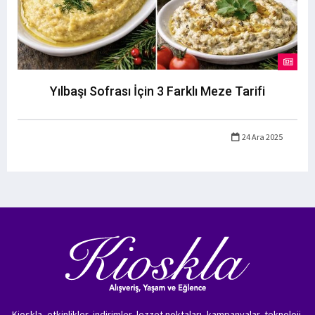
Yılbaşı Sofrası İçin 3 Farklı Meze Tarifi
24 Ara 2025
Kioskla, etkinlikler, indirimler, lezzet noktaları, kampanyalar, teknoloji,