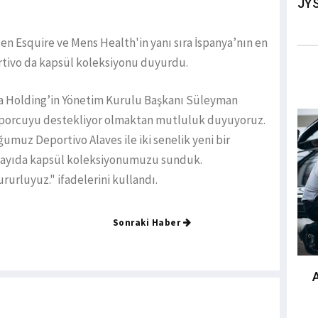
JYS
n Esquire ve Mens Health'in yanı sıra İspanya’nın en
tivo da kapsül koleksiyonu duyurdu.
ka Holding’in Yönetim Kurulu Başkanı Süleyman
sporcuyu destekliyor olmaktan mutluluk duyuyoruz.
uz Deportivo Alaves ile iki senelik yeni bir
ı sayıda kapsül koleksiyonumuzu sunduk.
urluyuz." ifadelerini kullandı.
Sonraki Haber