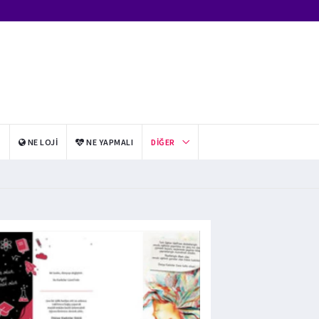
I
NE LOJI
NE YAPMALI
DIĞER