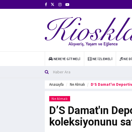
NEREYE GITMELI
NE İZLEMELI
NE D
Anasayfa
Ne Almalı
D’S Damat'ın Deportiv
Ne Almalı
D’S Damat'ın Dep
koleksiyonunu sa