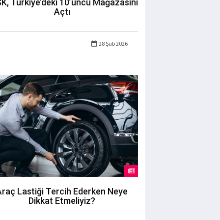
K, Türkiye’deki 10’uncu Mağazasını
Açtı
28 Şub 2026
Araç Lastiği Tercih Ederken Neye
Dikkat Etmeliyiz?