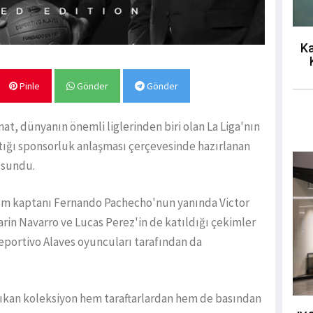
Ka
Pinle
Gönder
Gönder
t, dünyanın önemli liglerinden biri olan La Liga'nın
tığı sponsorluk anlaşması çerçevesinde hazırlanan
a sundu.
kım kaptanı Fernando Pachecho'nun yanında Victor
rin Navarro ve Lucas Perez'in de katıldığı çekimler
eportivo Alaves oyuncuları tarafından da
çıkan koleksiyon hem taraftarlardan hem de basından