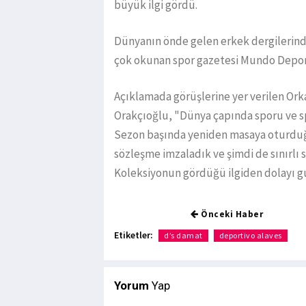
büyük ilgi gördü.
Dünyanın önde gelen erkek dergilerinde
çok okunan spor gazetesi Mundo Depor
Açıklamada görüşlerine yer verilen Or
Orakçıoğlu, "Dünya çapında sporu ve 
Sezon başında yeniden masaya oturduğum
sözleşme imzaladık ve şimdi de sınırl
Koleksiyonun gördüğü ilgiden dolayı gur
Önceki Haber
Etiketler:
d’s damat
deportivo alaves
Yorum
Yap