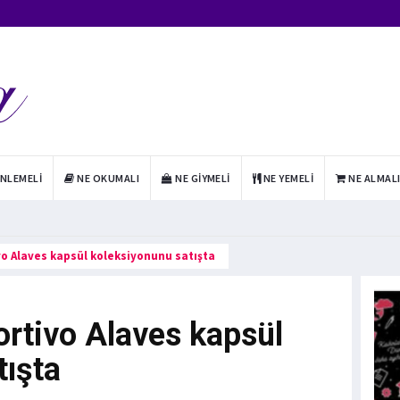
INLEMELI
NE OKUMALI
NE GIYMELI
NE YEMELI
NE ALMAL
o Alaves kapsül koleksiyonunu satışta
ortivo Alaves kapsül
tışta