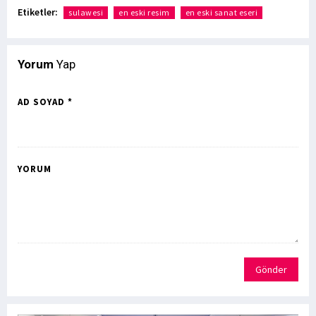
Etiketler:
sulawesi
en eski resim
en eski sanat eseri
Yorum
Yap
AD SOYAD *
YORUM
Gönder