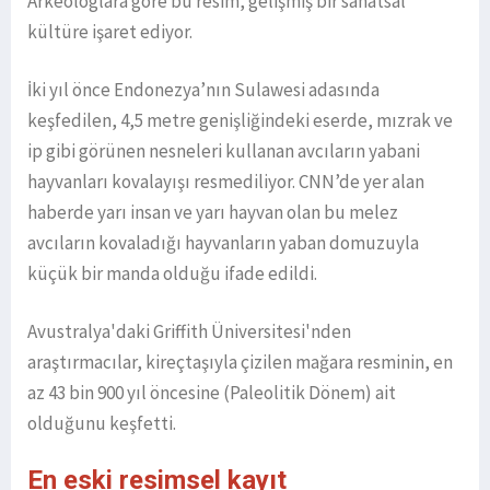
Arkeologlara göre bu resim, gelişmiş bir sanatsal
kültüre işaret ediyor.
İki yıl önce Endonezya’nın Sulawesi adasında
keşfedilen, 4,5 metre genişliğindeki eserde, mızrak ve
ip gibi görünen nesneleri kullanan avcıların yabani
hayvanları kovalayışı resmediliyor. CNN’de yer alan
haberde yarı insan ve yarı hayvan olan bu melez
avcıların kovaladığı hayvanların yaban domuzuyla
küçük bir manda olduğu ifade edildi.
Avustralya'daki Griffith Üniversitesi'nden
araştırmacılar, kireçtaşıyla çizilen mağara resminin, en
az 43 bin 900 yıl öncesine (Paleolitik Dönem) ait
olduğunu keşfetti.
En eski resimsel kayıt