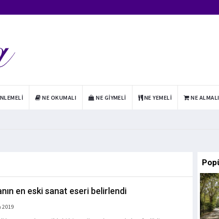
INLEMELI
NE OKUMALI
NE GIYMELI
NE YEMELI
NE ALMAL
Pop
nın en eski sanat eseri belirlendi
a 2019