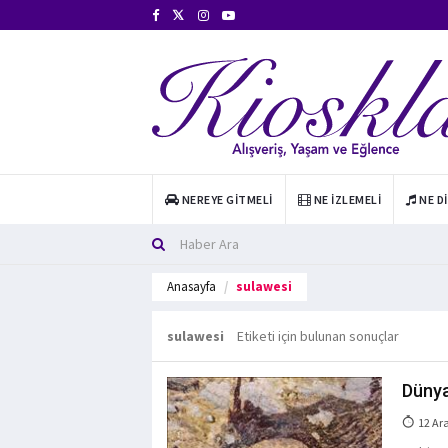
NEREYE GITMELI
NE İZLEMELI
NE D
Anasayfa
sulawesi
sulawesi
Etiketi için bulunan sonuçlar
Dünya
12 Ar