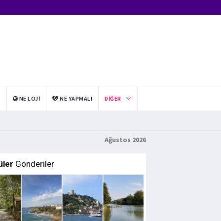
I
NE LOJI
NE YAPMALI
DIĞER
Ağustos 2026
üler
Gönderiler