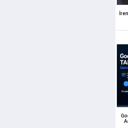
İre
Goo
A