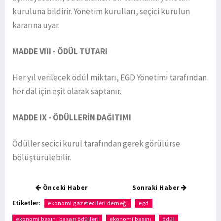
kuruluna bildirir. Yönetim kurulları, seçici kurulun
kararına uyar.
MADDE VIII - ÖDÜL TUTARI
Her yıl verilecek ödül miktarı, EGD Yönetimi tarafından
her dal için eşit olarak saptanır.
MADDE IX - ÖDÜLLERİN DAĞITIMI
Ödüller secici kurul tarafından gerek görülürse
bölüştürülebilir.
Önceki Haber
Sonraki Haber
Etiketler:
ekonomi gazetecileri derneği
egd
ekonomi basını başarı ödülleri
ekonomi basını
ödül