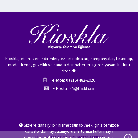
Kioskla, etkinlikler, indirimler, lezzet noktaları, kampanyalar, teknoloji,
moda, trend, güzellik ve sanata dair haberleri içeren yaşam kültürü
sitesidir.
Telefon: 0 (216) 482-2020
E-Posta:
info@kioskla.co
Sizlere daha iyi bir hizmet sunabilmek için sitemizde
çerezlerden faydalanıyoruz. Sitemizi kullanmaya
© 2026 Kioskla.co Tüm hakları saklıdır.
devam ederek çerezleri kullanmamıza izin vermiş
X