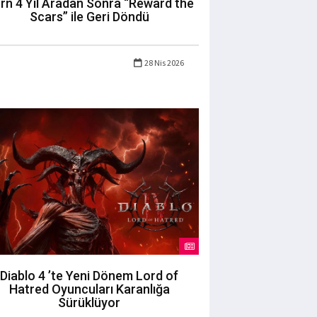
rn 4 Yıl Aradan Sonra “Reward the
Scars” ile Geri Döndü
28 Nis 2026
Diablo 4 ’te Yeni Dönem Lord of
Hatred Oyuncuları Karanlığa
Sürüklüyor