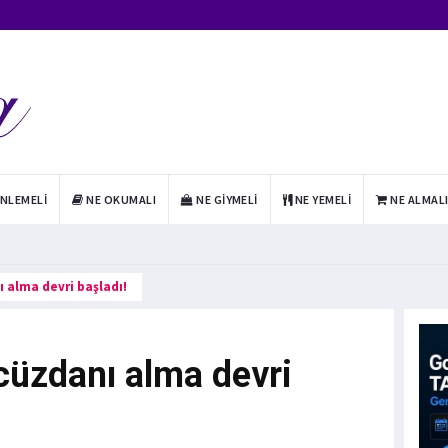
INLEMELI
NE OKUMALI
NE GIYMELI
NE YEMELI
NE ALMAL
ı alma devri başladı!
 cüzdanı alma devri