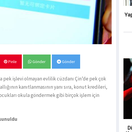
Yap
Pinle
Gönder
Gönder
a pek işlevi olmayan evlilik cüzdanı Çin’de pek çok
asallığının kanıtlanmasının yanı sıra, konut kredileri,
ocukları okula göndermek gibi birçok işlem için
 sunuldu
Di