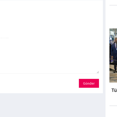
Gönder
Tü