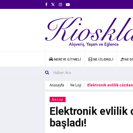
NEREYE GITMELI
NE İZLEMELI
NE D
Anasayfa
Ne Loji
Elektronik evlilik cüzdan
Ne Loji
Elektronik evlilik
başladı!