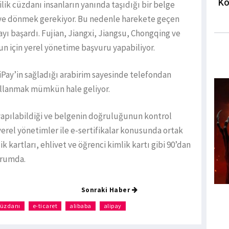
Ko
ilik cüzdanı insanların yanında taşıdığı bir belge
 eve dönmek gerekiyor. Bu nedenle harekete geçen
ayı başardı. Fujian, Jiangxi, Jiangsu, Chongqing ve
n için yerel yönetime başvuru yapabiliyor.
iPay’in sağladığı arabirim sayesinde telefondan
llanmak mümkün hale geliyor.
 yapılabildiği ve belgenin doğruluğunun kontrol
ır yerel yönetimler ile e-sertifikalar konusunda ortak
k kartları, ehlivet ve öğrenci kimlik kartı gibi 90’dan
urumda.
Sonraki Haber
 cüzdanı
e-ticaret
alibaba
alipay