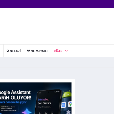
I
NE LOJI
NE YAPMALI
DIĞER