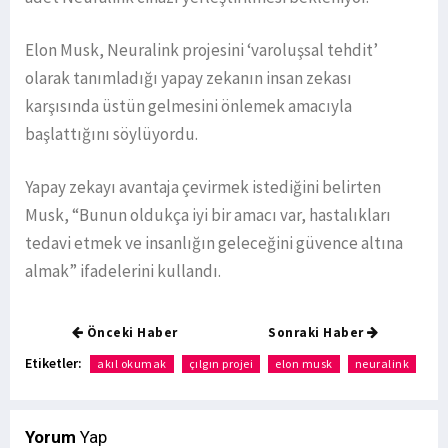
Elon Musk, Neuralink projesini ‘varoluşsal tehdit’
olarak tanımladığı yapay zekanın insan zekası
karşısında üstün gelmesini önlemek amacıyla
başlattığını söylüyordu.
Yapay zekayı avantaja çevirmek istediğini belirten
Musk, “Bunun oldukça iyi bir amacı var, hastalıkları
tedavi etmek ve insanlığın geleceğini güvence altına
almak” ifadelerini kullandı.
Önceki Haber
Sonraki Haber
Etiketler:
akıl okumak
çılgın projei
elon musk
neuralink
Yorum
Yap