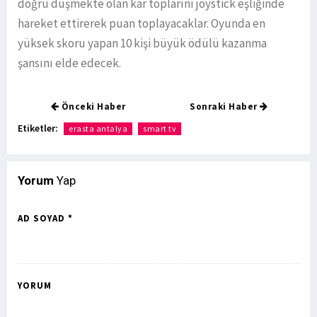
doğru düşmekte olan kar toplarını joystick eşliğinde
hareket ettirerek puan toplayacaklar. Oyunda en
yüksek skoru yapan 10 kişi büyük ödülü kazanma
şansını elde edecek.
Önceki Haber
Sonraki Haber
Etiketler:
erasta antalya
smart tv
Yorum
Yap
AD SOYAD *
YORUM