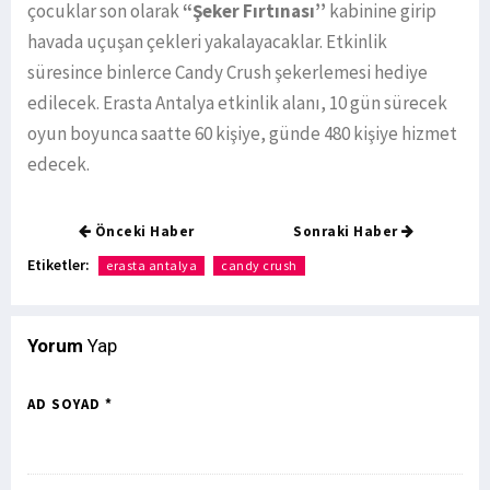
çocuklar son olarak
“Şeker Fırtınası’’
kabinine girip
havada uçuşan çekleri yakalayacaklar. Etkinlik
süresince binlerce Candy Crush şekerlemesi hediye
edilecek. Erasta Antalya etkinlik alanı, 10 gün sürecek
oyun boyunca saatte 60 kişiye, günde 480 kişiye hizmet
edecek.
Önceki Haber
Sonraki Haber
Etiketler:
erasta antalya
candy crush
Yorum
Yap
AD SOYAD *