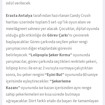
ödül verilecek.
Erasta Antalya
tarafından hazırlanan Candy Crush
haritası üzerinde toplam 5 set-up’lık oyun alanı ve
meet&greet sahnesi yer alacak. Çocuklar, dijital oyunda
olduğu gibi etkinliğe de
Görev Çarkı’
nı çevirerek
başlayacaklar. Görev çarkında seçilen şeker rengi
yarışmacının diğer etaplardaki görevini
belirleyecek.
“Lolipopla Şeker Kırma”
oyununda
yarışmacılar, görev çarkında seçtikleri renkteki şekeri,
lolipop kırıcı ile en az 3 vuruşta vurmaya çalıştıktan
sonra, bu şeker rengini
“Eşini Bul”
oyununda 60 saniye
içerisinde eşleştirecekler.
“Şekerleme
Kazanı”
oyununda ise kazan içerisinden aynı renge
sahip şekerlemeleri en kısa sürede bulmaya
uğraşacaklar. Dört farklı etabı da başarı ile tamamlayan